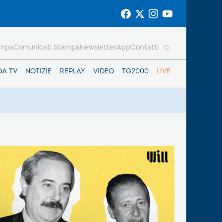
ampa
Comunicati Stampa
Newsletter
App
Contatti
DA TV
NOTIZIE
REPLAY
VIDEO
TG2000
LIVE