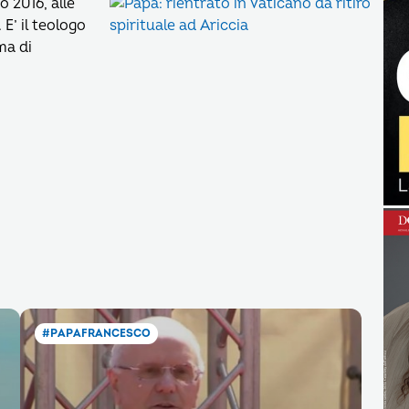
o 2016, alle
E’ il teologo
ma di
#PAPAFRANCESCO