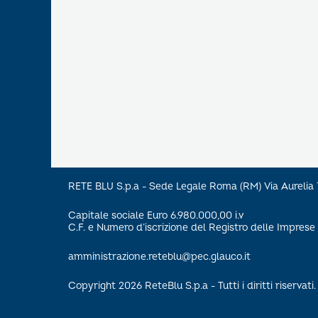
RETE BLU S.p.a - Sede Legale Roma (RM) Via Aureli
Capitale sociale Euro 6.980.000,00 i.v
C.F. e Numero d’iscrizione del Registro delle Impre
amministrazione.reteblu@pec.glauco.it
Copyright 2026 ReteBlu S.p.a - Tutti i diritti riservati.