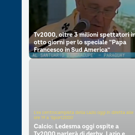
Tv2000, oltre 3 milioni spettatori i
otto giorni per lo speciale “Papa
Francesco in Sud America”
L’ex centrocampista della Lazio oggi in diretta alle
ore 19 a ‘Sport2000’
Calcio: Ledesma oggi ospite a
Tv2000 parlerà di derby, Lazio e