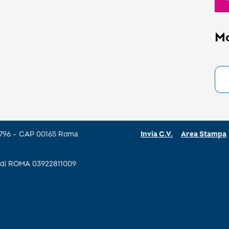
M
a 796 – CAP 00165 Roma
Invia C.V.
Area Stampa
se di ROMA 03922811009