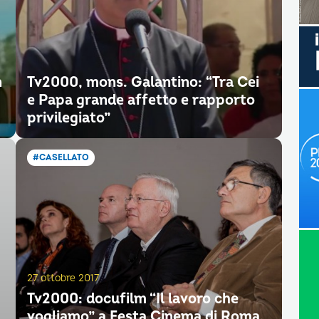
n
Tv2000, mons. Galantino: “Tra Cei
e Papa grande affetto e rapporto
privilegiato”
#CASELLATO
27 ottobre 2017
Tv2000: docufilm “Il lavoro che
vogliamo” a Festa Cinema di Roma.