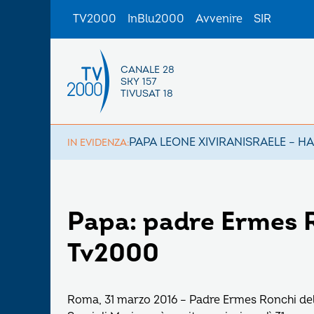
TV2000
InBlu2000
Avvenire
SIR
CANALE 28
SKY 157
TIVUSAT 18
PAPA LEONE XIV
IRAN
ISRAELE – H
IN EVIDENZA:
Papa: padre Ermes R
Tv2000
Roma, 31 marzo 2016 – Padre Ermes Ronchi del