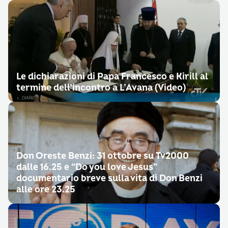
Le dichiarazioni di Papa Francesco e Kirill al
termine dell’incontro a L’Avana (Video)
Don Oreste Benzi: 31 ottobre su Tv2000
dalle 16.25 e “Do you love Jesus”
documentario breve sulla vita di Don Benzi
alle ore 23.25