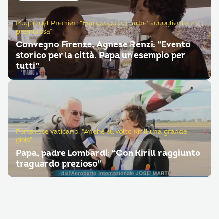
Moglie del Premier: “Francesco è ‘madre’ accogliente e
premurosa”
Convegno Firenze, Agnese Renzi: “Evento
storico per la città. Papa un esempio per
tutti”
Portavoce vaticano: “Anche su volto Kirill una grande
gioia”
Papa, padre Lombardi: “Con Kirill raggiunto
traguardo prezioso”