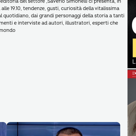
editoria del settore ,Saverio Simonelli ci presenta, in
le 19.10, tendenze, gusti, curiosità della vitalissima
 al quotidiano, dai grandi personaggi della storia a tanti
enti e interviste ad autori, illustratori, esperti che
l mondo