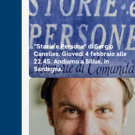
“Storie e Persone” di Sergio
Canelles. Giovedì 4 febbraio alle
22.45. Andiamo a Silius, in
Sardegna.