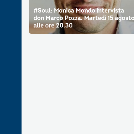
#Soul: Monica Mondo intervista
don Marco Pozza. Martedì 15 agost
alle ore 20.30