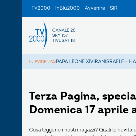
TV2000
InBlu2000
Avvenire
SIR
CANALE 28
SKY 157
TIVUSAT 18
PAPA LEONE XIV
IRAN
ISRAELE – H
IN EVIDENZA:
Terza Pagina, specia
Domenica 17 aprile a
Cosa leggono i nostri ragazzi? Quali le novità 