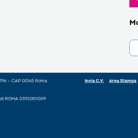
M
a 796 – CAP 00165 Roma
Invia C.V.
Area Stampa
se di ROMA 03922811009