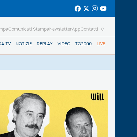
ampa
Comunicati Stampa
Newsletter
App
Contatti
DA TV
NOTIZIE
REPLAY
VIDEO
TG2000
LIVE