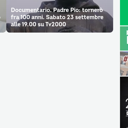
Documentario. Padre Pio: tornerò
o
fra 100 anni. Sabato 23 settembre
alle 19.00 su Tv2000