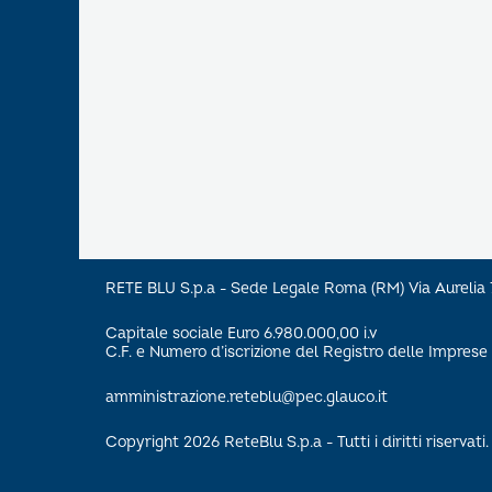
RETE BLU S.p.a - Sede Legale Roma (RM) Via Aureli
Capitale sociale Euro 6.980.000,00 i.v
C.F. e Numero d’iscrizione del Registro delle Impre
amministrazione.reteblu@pec.glauco.it
Copyright 2026 ReteBlu S.p.a - Tutti i diritti riservati.