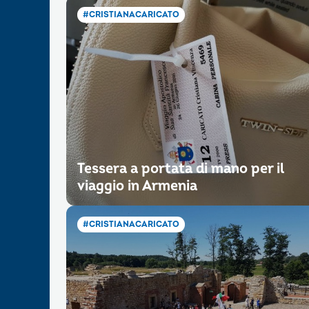
#CRISTIANACARICATO
Tessera a portata di mano per il
viaggio in Armenia
#CRISTIANACARICATO