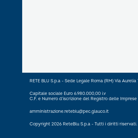
RETE BLU S.p.a - Sede Legale Roma (RM) Via Aureli
Capitale sociale Euro 6.980.000,00 i.v
C.F. e Numero d’iscrizione del Registro delle Impre
amministrazione.reteblu@pec.glauco.it
Copyright 2026 ReteBlu S.p.a - Tutti i diritti riservati.