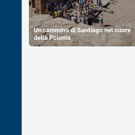
Un cammino di Santiago nel cuore
della Polonia