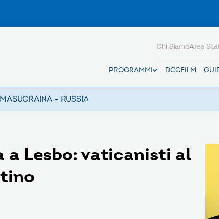
Chi Siamo
Area St
PROGRAMMI
DOCFILM
GUI
AMAS
UCRAINA – RUSSIA
a a Lesbo: vaticanisti al
ttino