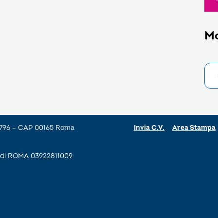
M
a 796 – CAP 00165 Roma
Invia C.V.
Area Stampa
se di ROMA 03922811009