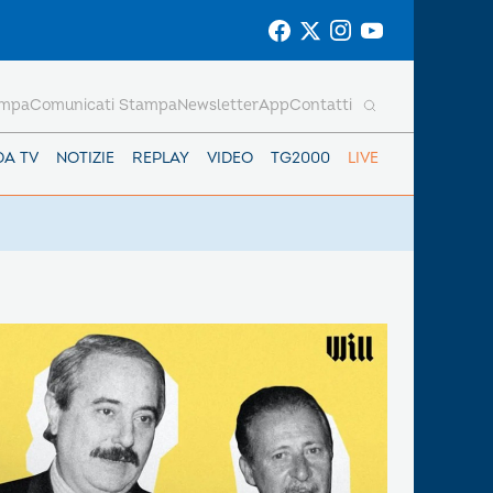
ampa
Comunicati Stampa
Newsletter
App
Contatti
DA TV
NOTIZIE
REPLAY
VIDEO
TG2000
LIVE