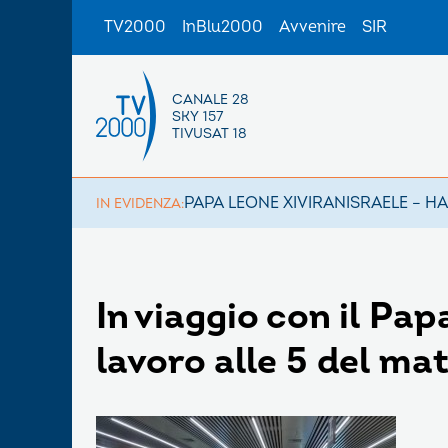
TV2000
InBlu2000
Avvenire
SIR
CANALE 28
SKY 157
TIVUSAT 18
PAPA LEONE XIV
IRAN
ISRAELE – H
IN EVIDENZA:
In viaggio con il Pap
lavoro alle 5 del ma