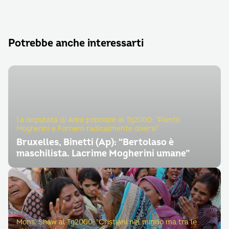
Potrebbe anche interessarti
La deputata di Area popolare al Tg2000: “Pianto
Mogherini e Fornero radicalmente diversi”
Bruxelles, Binetti (Ap): “Bertolaso è
maschilista. Lacrime Mogherini umane”
Mons. Shaw al Tg2000: “Cristiani nel mirino ma tra le