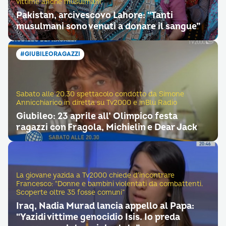
vittime anche musulmani”
Pakistan, arcivescovo Lahore: “Tanti
musulmani sono venuti a donare il sangue”
#GIUBILEORAGAZZI
Sabato alle 20.30 spettacolo condotto da Simone
Annicchiarico in diretta su Tv2000 e inBlu Radio
Giubileo: 23 aprile all’ Olimpico festa
ragazzi con Fragola, Michielin e Dear Jack
La giovane yazida a Tv2000 chiede d’incontrare
Francesco: “Donne e bambini violentati da combattenti.
Scoperte oltre 35 fosse comuni”
Iraq, Nadia Murad lancia appello al Papa:
“Yazidi vittime genocidio Isis. Io preda