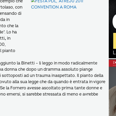
scempio che
rtolaso, con
pensando di
da in
to che la
e”. Lo ha
tti
,
in
00,
l pianto
 aggiunto la Binetti – li leggo in modo radicalmente
i una donna che dopo un dramma assoluto piange
 sottoposti ad un trauma inaspettato. Il pianto della
ovuto alla sua legge che da quando è entrata in vigore
a. Se la Fornero avesse ascoltato prima tante donne e
ono emersi, si sarebbe stressata di meno e avrebbe