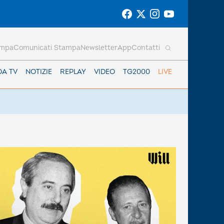
ampa
Comunicati Stampa
Newsletter
App
Contatti
DA TV
NOTIZIE
REPLAY
VIDEO
TG2000
LIVE