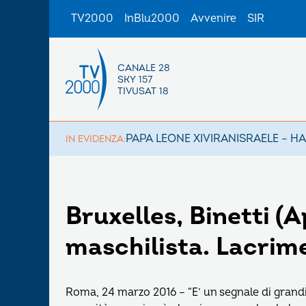
TV2000
InBlu2000
Avvenire
SIR
CANALE 28
SKY 157
TIVUSAT 18
PAPA LEONE XIV
IRAN
ISRAELE – H
IN EVIDENZA:
Bruxelles, Binetti (A
maschilista. Lacri
Roma, 24 marzo 2016 – “E’ un segnale di grand