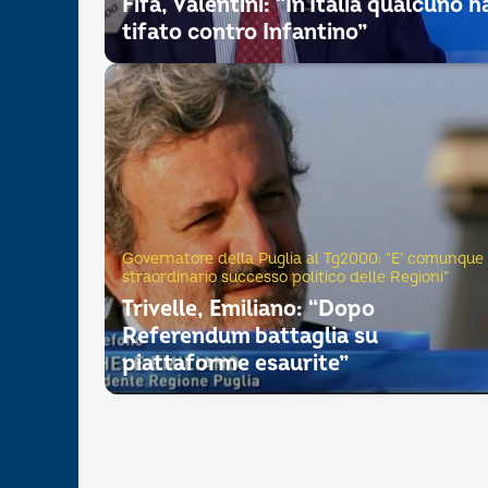
Fifa, Valentini: “In Italia qualcuno h
tifato contro Infantino”
Governatore della Puglia al Tg2000: “E’ comunque
straordinario successo politico delle Regioni”
Trivelle, Emiliano: “Dopo
Referendum battaglia su
piattaforme esaurite”