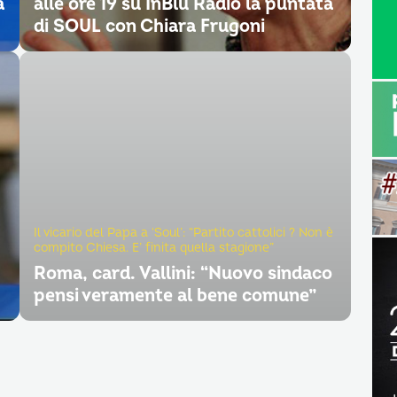
a
alle ore 19 su InBlu Radio la puntata
di SOUL con Chiara Frugoni
Il vicario del Papa a ‘Soul’: “Partito cattolici ? Non è
compito Chiesa. E’ finita quella stagione”
Roma, card. Vallini: “Nuovo sindaco
pensi veramente al bene comune”