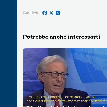
Condividi:
Potrebbe anche interessarti
L’ex direttore generale Federcalcio: “Cattivi
consiglieri Tavecchio tifavano per sceicco Bahrein”