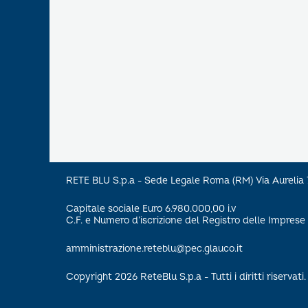
RETE BLU S.p.a - Sede Legale Roma (RM) Via Aureli
Capitale sociale Euro 6.980.000,00 i.v
C.F. e Numero d’iscrizione del Registro delle Impre
amministrazione.reteblu@pec.glauco.it
Copyright 2026 ReteBlu S.p.a - Tutti i diritti riservati.