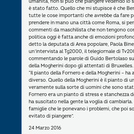
umanità, non si può che piangere vedendo lo 
è stato fatto. Quello che mi stupisce è che Be
tutte le cose importanti che avrebbe da fare 
prendere in mano una città come Roma, si per
commenti da maschilista che non tengono con
politica oggi è fatta anche di emozioni profond
detto la deputata di Area popolare, Paola Bine
un’intervista al Tg2000, il telegiornale di Tv20
commentando le parole di Guido Bertolaso su
della Mogherini dopo gli attentati di Bruxelles.
“Il pianto della Fornero e della Mogherini – ha
diverso. Quello della Mogherini è il pianto d
veramente sulla sorte di uomini che sono stati
Fornero era un pianto di stress e stanchezza d
ha suscitato nella gente la voglia di cambiarl
famiglie che le ponevano i problemi, che poi s
evitato di piangere”.
24 Marzo 2016