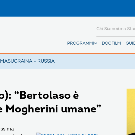
Chi Siamo
Area St
PROGRAMMI
DOCFILM
GUI
AMAS
UCRAINA – RUSSIA
p): “Bertolaso è
me Mogherini umane”
issima