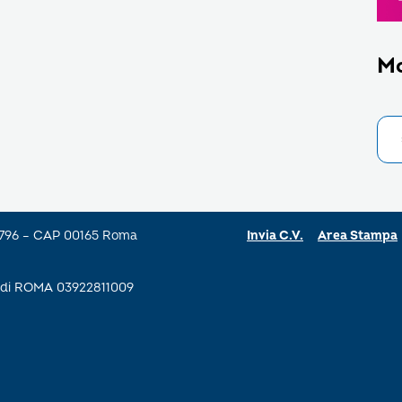
M
a 796 – CAP 00165 Roma
Invia C.V.
Area Stampa
se di ROMA 03922811009