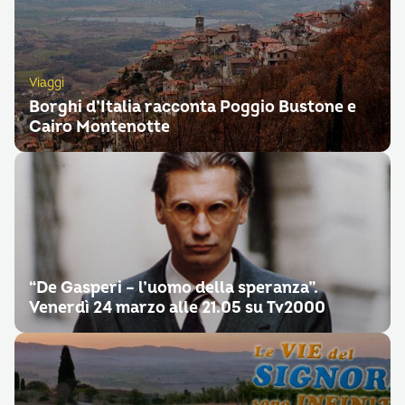
Viaggi
Borghi d’Italia racconta Poggio Bustone e
Cairo Montenotte
“De Gasperi – l’uomo della speranza”.
Venerdì 24 marzo alle 21.05 su Tv2000