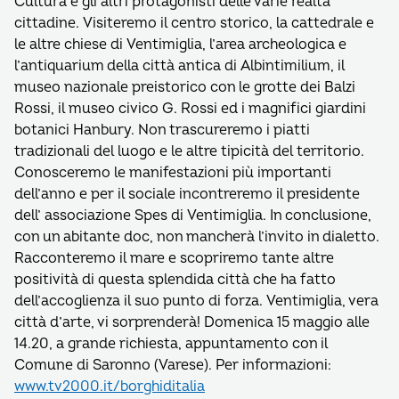
Cultura e gli altri protagonisti delle varie realtà
cittadine. Visiteremo il centro storico, la cattedrale e
le altre chiese di Ventimiglia, l’area archeologica e
l’antiquarium della città antica di Albintimilium, il
museo nazionale preistorico con le grotte dei Balzi
Rossi, il museo civico G. Rossi ed i magnifici giardini
botanici Hanbury. Non trascureremo i piatti
tradizionali del luogo e le altre tipicità del territorio.
Conosceremo le manifestazioni più importanti
dell’anno e per il sociale incontreremo il presidente
dell’ associazione Spes di Ventimiglia. In conclusione,
con un abitante doc, non mancherà l’invito in dialetto.
Racconteremo il mare e scopriremo tante altre
positività di questa splendida città che ha fatto
dell’accoglienza il suo punto di forza. Ventimiglia, vera
città d’arte, vi sorprenderà! Domenica 15 maggio alle
14.20, a grande richiesta, appuntamento con il
Comune di Saronno (Varese). Per informazioni:
www.tv2000.it/borghiditalia