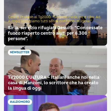
Cedric Prakash al Tg2000: “Servono medicine e cibo. Ad
Aleppo accogliamo tutti senza distinzioni religiose”
Siria, servizio rifugiati Gesuiti: “Con cessate
fuoco riaperto centro aiuti per 6.300
persone”.
NEWSLETTER
TV2000 CULTURA – Italiani anche noi nella
casa di Manzoni, lo scrittore che ha creato
la lingua di oggi
#ALDOMORO