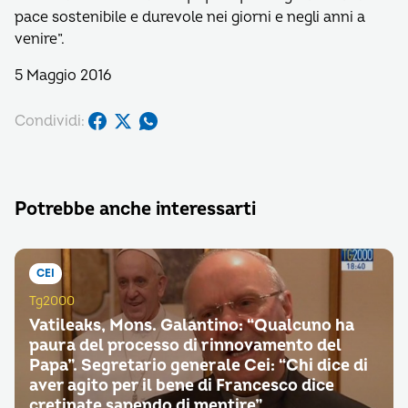
pace sostenibile e durevole nei giorni e negli anni a
venire”.
5 Maggio 2016
Condividi:
Potrebbe anche interessarti
CEI
Tg2000
Vatileaks, Mons. Galantino: “Qualcuno ha
paura del processo di rinnovamento del
Papa”. Segretario generale Cei: “Chi dice di
aver agito per il bene di Francesco dice
cretinate sapendo di mentire”