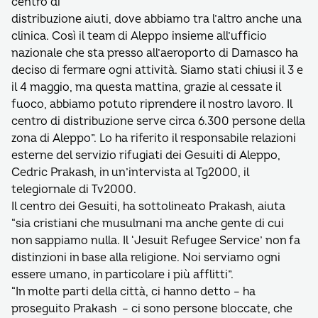
centro di
distribuzione aiuti, dove abbiamo tra l’altro anche una
clinica. Così il team di Aleppo insieme all’ufficio
nazionale che sta presso all’aeroporto di Damasco ha
deciso di fermare ogni attività. Siamo stati chiusi il 3 e
il 4 maggio, ma questa mattina, grazie al cessate il
fuoco, abbiamo potuto riprendere il nostro lavoro. Il
centro di distribuzione serve circa 6.300 persone della
zona di Aleppo”. Lo ha riferito il responsabile relazioni
esterne del servizio rifugiati dei Gesuiti di Aleppo,
Cedric Prakash, in un’intervista al Tg2000, il
telegiornale di Tv2000.
Il centro dei Gesuiti, ha sottolineato Prakash, aiuta
“sia cristiani che musulmani ma anche gente di cui
non sappiamo nulla. Il ‘Jesuit Refugee Service’ non fa
distinzioni in base alla religione. Noi serviamo ogni
essere umano, in particolare i più afflitti”.
“In molte parti della città, ci hanno detto – ha
proseguito Prakash – ci sono persone bloccate, che