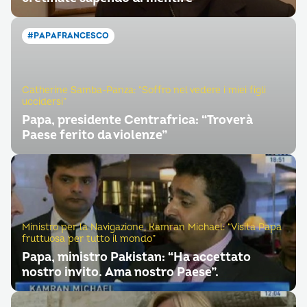
#PAPAFRANCESCO
Catherine Samba-Panza: “Soffro nel vedere i miei figli
uccidersi”
Papa, presidente Centrafrica: “Troverà
Paese ferito da violenze”
Ministro per la Navigazione, Kamran Michael: “Visita Papa
fruttuosa per tutto il mondo”
Papa, ministro Pakistan: “Ha accettato
nostro invito. Ama nostro Paese”.