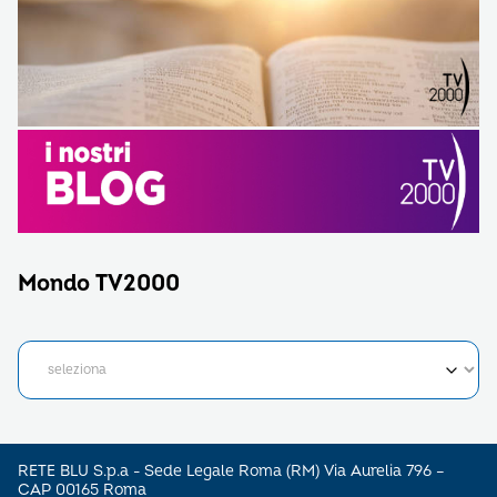
Mondo TV2000
RETE BLU S.p.a - Sede Legale Roma (RM) Via Aurelia 796 –
CAP 00165 Roma