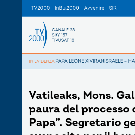
TV2000
InBlu2000
Avvenire
SIR
CANALE 28
SKY 157
TIVUSAT 18
PAPA LEONE XIV
IRAN
ISRAELE – H
IN EVIDENZA:
Vatileaks, Mons. Ga
paura del processo 
Papa”. Segretario ge