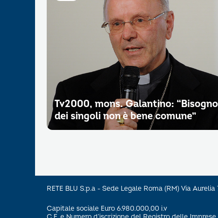
Tv2000, mons. Galantino: “Bisogno
dei singoli non è bene comune”
RETE BLU S.p.a - Sede Legale Roma (RM) Via Aureli
Capitale sociale Euro 6.980.000,00 i.v
C.F. e Numero d’iscrizione del Registro delle Impre