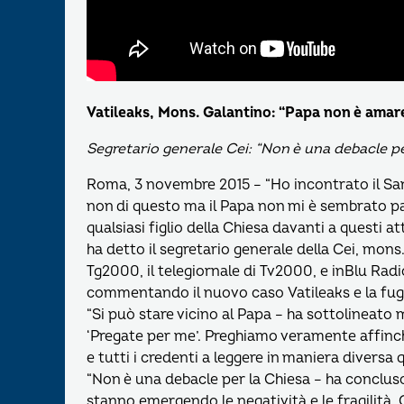
Vatileaks, Mons. Galantino: “Papa non è amare
Segretario generale Cei: “Non è una debacle pe
Roma, 3 novembre 2015 – “Ho incontrato il Sa
non di questo ma il Papa non mi è sembrato p
qualsiasi figlio della Chiesa davanti a questi 
ha detto il segretario generale della Cei, mons
Tg2000, il telegiornale di Tv2000, e inBlu Radio
commentando il nuovo caso Vatileaks e la fuga
“Si può stare vicino al Papa – ha sottolineato 
‘Pregate per me’. Preghiamo veramente affinché 
e tutti i credenti a leggere in maniera diversa
“Non è una debacle per la Chiesa – ha conclu
stanno emergendo le negatività e le fragilità.