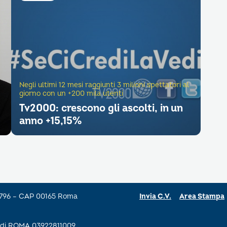
Negli ultimi 12 mesi raggiunti 3 milioni spettatori al
giorno con un +200 mila utenti
Tv2000: crescono gli ascolti, in un
anno +15,15%
a 796 – CAP 00165 Roma
Invia C.V.
Area Stampa
se di ROMA 03922811009