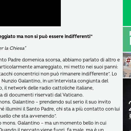
ggiato ma non si può essere indifferenti”
r la Chiesa”
nto Padre domenica scorsa, abbiamo parlato di altro e
articolarmente amareggiato, mi metto nei suoi panni:
attacchi concentrici non può rimanere indifferente”. Lo
. Nunzio Galantino, in un’intervista congiunta del
, il network delle radio cattoliche italiane,
 di documenti riservati dal Vaticano.
mons. Galantino – prendendo sul serio il suo invito
illumini il Santo Padre, chi sta a più contatto con lui
 quello che sta avvenendo”.
so mons. Galantino – ma un momento bello in cui
 Quando il peccato viene fuori, fa male, ma è un