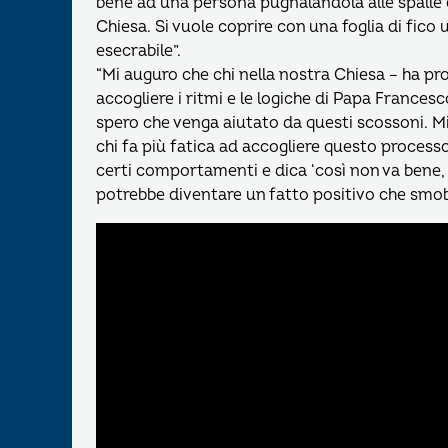
bene ad una persona pugnalandola alle spalle 
Chiesa. Si vuole coprire con una foglia di fico
esecrabile”.
“Mi auguro che chi nella nostra Chiesa – ha p
accogliere i ritmi e le logiche di Papa Francesco
spero che venga aiutato da questi scossoni. M
chi fa più fatica ad accogliere questo process
certi comportamenti e dica ‘così non va bene,
potrebbe diventare un fatto positivo che smob