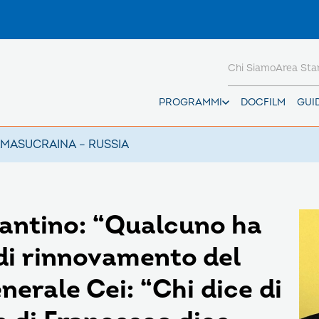
Chi Siamo
Area St
PROGRAMMI
DOCFILM
GUI
AMAS
UCRAINA – RUSSIA
lantino: “Qualcuno ha
di rinnovamento del
nerale Cei: “Chi dice di