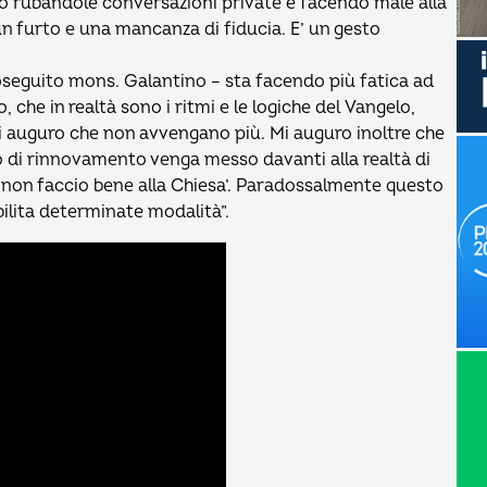
o rubandole conversazioni private e facendo male alla
 un furto e una mancanza di fiducia. E’ un gesto
roseguito mons. Galantino – sta facendo più fatica ad
, che in realtà sono i ritmi e le logiche del Vangelo,
i auguro che non avvengano più. Mi auguro inoltre che
o di rinnovamento venga messo davanti alla realtà di
 non faccio bene alla Chiesa’. Paradossalmente questo
ilita determinate modalità”.