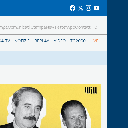
ampa
Comunicati Stampa
Newsletter
App
Contatti
DA TV
NOTIZIE
REPLAY
VIDEO
TG2000
LIVE