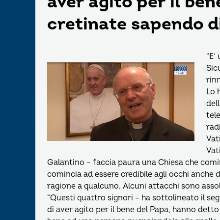
aver agito per il be
cretinate sapendo d
“E’
Sic
rin
Lo 
del
tel
rad
Vat
Vat
Galantino – faccia paura una Chiesa che comin
comincia ad essere credibile agli occhi anche 
ragione a qualcuno. Alcuni attacchi sono assol
“Questi quattro signori – ha sottolineato il se
di aver agito per il bene del Papa, hanno detto