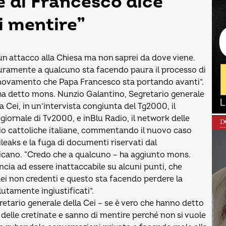
ne di Francesco dice
i mentire”
 un attacco alla Chiesa ma non saprei da dove viene.
uramente a qualcuno sta facendo paura il processo di
novamento che Papa Francesco sta portando avanti”.
ha detto mons. Nunzio Galantino, Segretario generale
la Cei, in un’intervista congiunta del Tg2000, il
egiornale di Tv2000, e inBlu Radio, il network delle
io cattoliche italiane, commentando il nuovo caso
ileaks e la fuga di documenti riservati dal
icano.
“Credo che a qualcuno – ha aggiunto mons.
cia ad essere inattaccabile su alcuni punti, che
dei non credenti e questo sta facendo perdere la
utamente ingiustificati”.
gretario generale della Cei – se è vero che hanno detto
 delle cretinate e sanno di mentire perché non si vuole