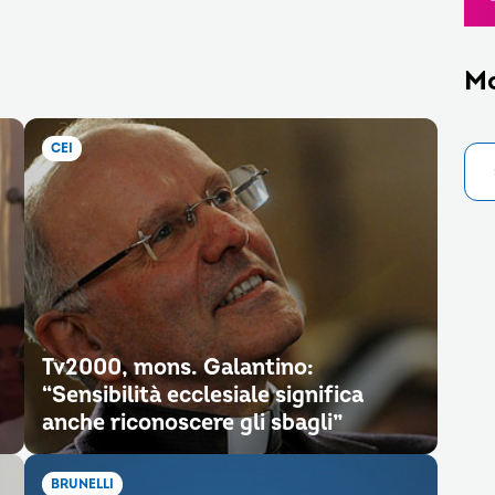
M
CEI
Tv2000, mons. Galantino:
“Sensibilità ecclesiale significa
anche riconoscere gli sbagli”
BRUNELLI