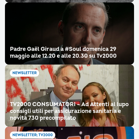
Padre Gaël Giraud a #Soul domenica 29
maggio alle 12.20 e alle 20.30 su Tv2000
NEWSLETTER
TV2000 CONSUMATORI – Ad Attenti al lupo
consigli utili per assicurazione sanitaria e
novità 730 precompilato
NEWSLETTER; TV2000