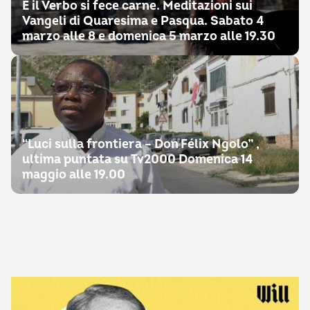
E il Verbo si fece carne. Meditazioni sui
Vangeli di Quaresima e Pasqua. Sabato 4
marzo alle 8 e domenica 5 marzo alle 19.30
“Luci sulla frontiera – Don Félix Ngolo” ,
ultima puntata su Tv2000 Domenica 14
maggio alle 19.00