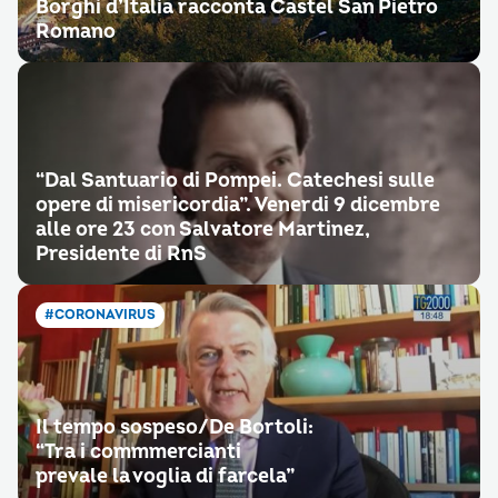
Borghi d’Italia racconta Castel San Pietro
Romano
“Dal Santuario di Pompei. Catechesi sulle
opere di misericordia”. Venerdi 9 dicembre
alle ore 23 con Salvatore Martinez,
Presidente di RnS
#CORONAVIRUS
Il tempo sospeso/De Bortoli:
“Tra i commmercianti
prevale la voglia di farcela”