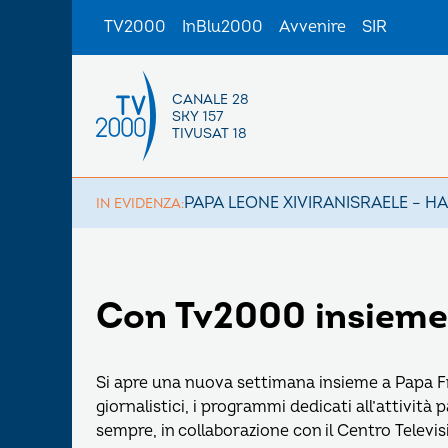
TV2000
InBlu2000
Avvenire
SIR
CANALE 28
SKY 157
TIVUSAT 18
PAPA LEONE XIV
IRAN
ISRAELE – H
IN EVIDENZA:
Con Tv2000 insieme
Si apre una nuova settimana insieme a Papa Fra
giornalistici, i programmi dedicati all’attivit
sempre, in collaborazione con il Centro Televis