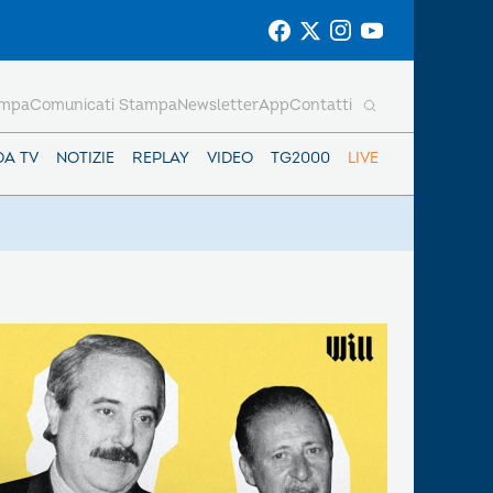
ampa
Comunicati Stampa
Newsletter
App
Contatti
DA TV
NOTIZIE
REPLAY
VIDEO
TG2000
LIVE