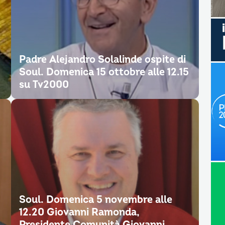
Padre Alejandro Solalinde ospite di
Soul. Domenica 15 ottobre alle 12.15
su Tv2000
Soul. Domenica 5 novembre alle
12.20 Giovanni Ramonda,
Presidente Comunità Giovanni