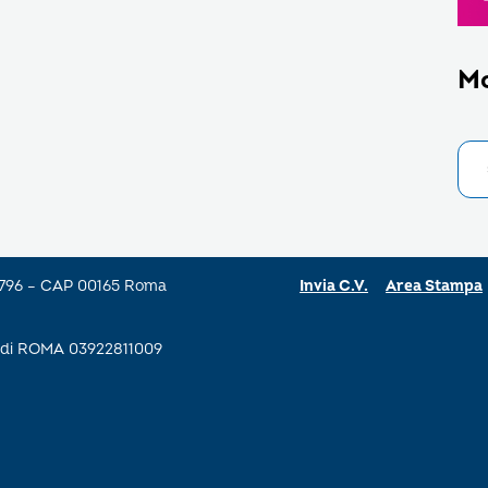
M
a 796 – CAP 00165 Roma
Invia C.V.
Area Stampa
se di ROMA 03922811009