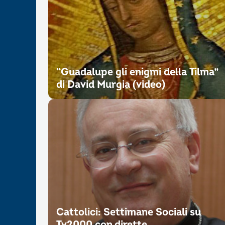
“Guadalupe gli enigmi della Tilma”
di David Murgia (video)
Cattolici: Settimane Sociali su
Tv2000 con dirette,