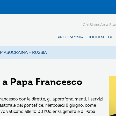
Chi Siamo
Area St
PROGRAMMI
DOCFILM
GUI
AMAS
UCRAINA – RUSSIA
 a Papa Francesco
ncesco con le dirette, gli approfondimenti, i servizi
à pastorale del pontefice. Mercoledì 8 giugno, come
ivo vaticano alle 10.00 l’Udienza generale di Papa