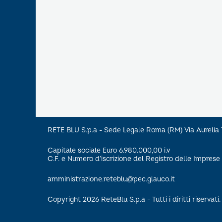
RETE BLU S.p.a - Sede Legale Roma (RM) Via Aureli
Capitale sociale Euro 6.980.000,00 i.v
C.F. e Numero d’iscrizione del Registro delle Impre
amministrazione.reteblu@pec.glauco.it
Copyright 2026 ReteBlu S.p.a - Tutti i diritti riservati.