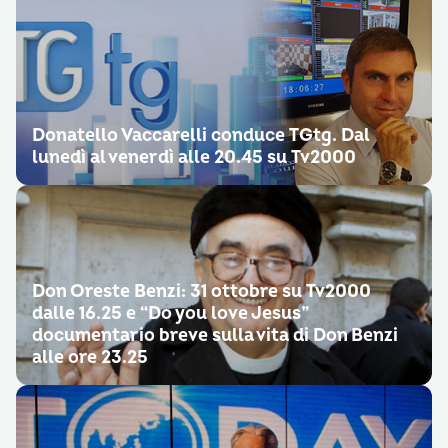
Donatello Vaccarelli conduce TGtg. Dal
lunedì al venerdì alle 20.45 su Tv2000
Don Oreste Benzi: 31 ottobre su Tv2000
dalle 16.25 e “Do you love Jesus”
documentario breve sulla vita di Don Benzi
alle ore 23.25