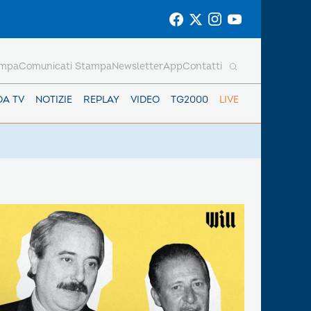
ampa
Comunicati Stampa
Newsletter
App
Contatti
DA TV
NOTIZIE
REPLAY
VIDEO
TG2000
LIVE