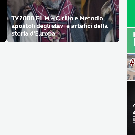
TV2000 FILM – Cirillo e Metodio,
apostoli degli slavi e artefici della
storia d’Europa