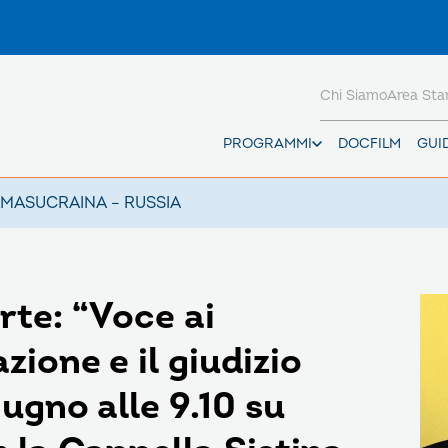
Chi Siamo
Area St
PROGRAMMI
DOCFILM
GUI
AMAS
UCRAINA – RUSSIA
rte: “Voce ai
zione e il giudizio
iugno alle 9.10 su