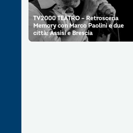
TV2000 TEATRO – Retroscena
Memory con Marco Paolini e due
città: Assisi e Brescia