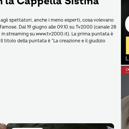
 la Cappella Sistina
agli spettatori, anche i meno esperti, cosa volevano
ù famose. Dal 19 giugno alle 09.10 su Tv2000 (canale 28
t e in streaming su www.tv2000.it). La prima puntata è
l titolo della puntata è “La creazione e il giudizio