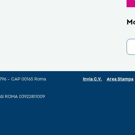
M
a 796 – CAP 00165 Roma
Invia C.V.
Area Stampa
se di ROMA 03922811009