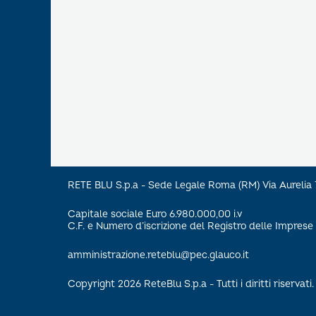
RETE BLU S.p.a - Sede Legale Roma (RM) Via Aureli
Capitale sociale Euro 6.980.000,00 i.v
C.F. e Numero d’iscrizione del Registro delle Impre
amministrazione.reteblu@pec.glauco.it
Copyright 2026 ReteBlu S.p.a - Tutti i diritti riservati.