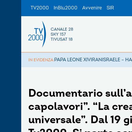
TV2000
InBlu2000
Avvenire
SIR
CANALE 28
SKY 157
TIVUSAT 18
PAPA LEONE XIV
IRAN
ISRAELE – H
IN EVIDENZA:
Documentario sull’a
capolavori”. “La crea
universale”. Dal 19 g