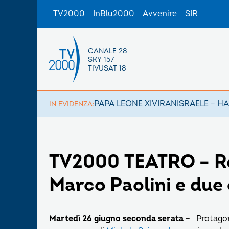
TV2000
InBlu2000
Avvenire
SIR
CANALE 28
SKY 157
TIVUSAT 18
PAPA LEONE XIV
IRAN
ISRAELE – H
IN EVIDENZA:
TV2000 TEATRO – R
Marco Paolini e due c
Martedì
26 giugno seconda serata –
Protagon