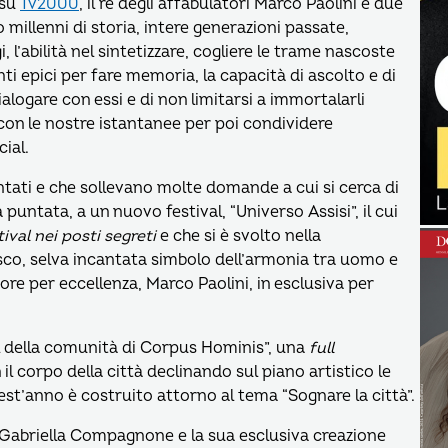
 su
Tv2000
, il re degli affabulatori Marco Paolini e due
o millenni di storia, intere generazioni passate,
 l’abilità nel sintetizzare, cogliere le trame nascoste
ti epici per fare memoria, la capacità di ascolto e di
alogare con essi e di non limitarsi a immortalarli
con le nostre istantanee per poi condividere
ial.
ntati e che sollevano molte domande a cui si cerca di
puntata, a un nuovo festival, “Universo Assisi”, il cui
ival nei posti segreti
e che si è svolto nella
sco, selva incantata simbolo dell’armonia tra uomo e
atore per eccellenza, Marco Paolini, in esclusiva per
val della comunità di Corpus Hominis”, una
full
il corpo della città declinando sul piano artistico le
est’anno è costruito attorno al tema “Sognare la città”.
 Gabriella Compagnone e la sua esclusiva creazione