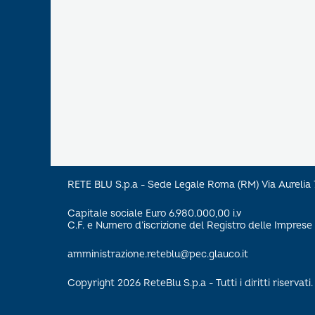
RETE BLU S.p.a - Sede Legale Roma (RM) Via Aureli
Capitale sociale Euro 6.980.000,00 i.v
C.F. e Numero d’iscrizione del Registro delle Impre
amministrazione.reteblu@pec.glauco.it
Copyright 2026 ReteBlu S.p.a - Tutti i diritti riservati.