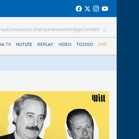
ampa
Comunicati Stampa
Newsletter
App
Contatti
DA TV
NOTIZIE
REPLAY
VIDEO
TG2000
LIVE