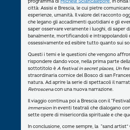
programma di
Michele Sciancalepore
, in onda
città: Assisi e Brescia, le cui pietre comunican
esperienze, umanità. Il valore del racconto oggi,
che legano gli accadimenti quotidiani e gli even
saper osservare veramente i luoghi, di saper di
banalmente, mortificandoli e intrappolandoli 
ossessivamente ed esibire tutto quanto sui soc
Questi i temi e le questioni che vengono affro
rispondere dando voce, nella prima parte della 
sottotitolo è
A festival in secret places
,
Un fest
straordinaria cornice del Bosco di san France
natura. Ad aprire la serie di spettacoli il narr
Retroscena
con una nuova narrazione.
Il viaggio continua poi a Brescia con il “Festi
immersion
in eventi teatrali che dialogano con 
sette opere di misericordia spirituale e che qu
In conclusione, come sempre, la “sand artist”