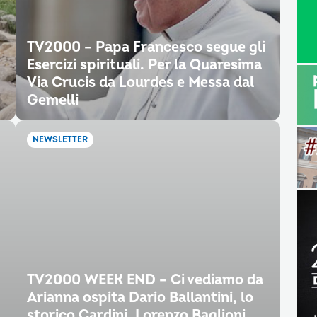
TV2000 – Papa Francesco segue gli
Esercizi spirituali. Per la Quaresima
Via Crucis da Lourdes e Messa dal
Gemelli
NEWSLETTER
TV2000 WEEK END – Ci vediamo da
Arianna ospita Dario Ballantini, lo
storico Cardini, Lorenzo Baglioni…