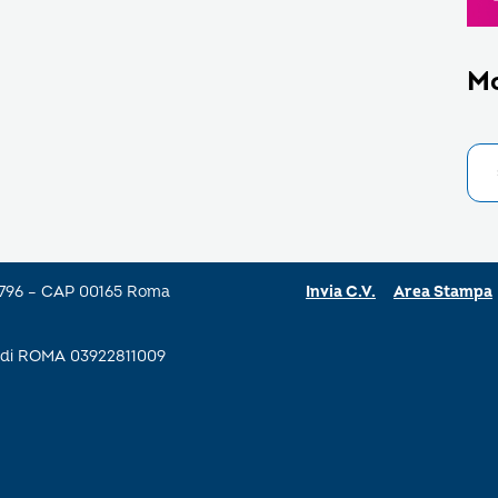
M
a 796 – CAP 00165 Roma
Invia C.V.
Area Stampa
se di ROMA 03922811009