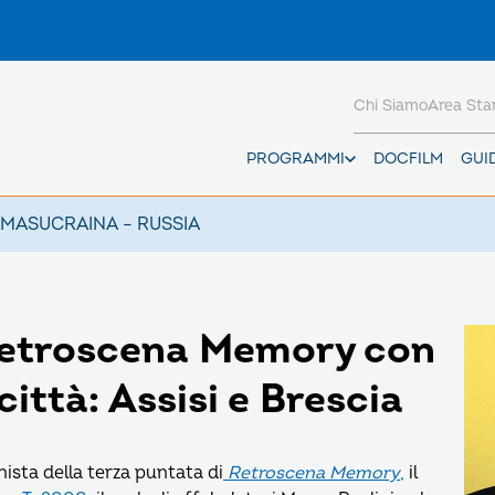
Chi Siamo
Area St
PROGRAMMI
DOCFILM
GUI
AMAS
UCRAINA – RUSSIA
etroscena Memory con
ittà: Assisi e Brescia
ista della terza puntata di
Retroscena Memory
,
il