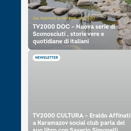
Dal martedì al venerdì, ore 19.30
TV2000 DOC – Nuova serie di
Sconosciuti , storie vere e
quotidiane di italiani
NEWSLETTER
TV2000 CULTURA – Eraldo Affinati
a Karamazov social club parla del
suo libro con Saverio Simonelli