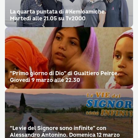
La quarta puntata di #Kemioamiche.
Martedì alle 21.05 su Tv2000
“Primo giorno di Dio” di Gualtiero Peirce.
Giovedì 9 marzo alle 22.30
“Le vie del Signore sono infinite” con
Alessandro Antonino. Domenica 12 marzo