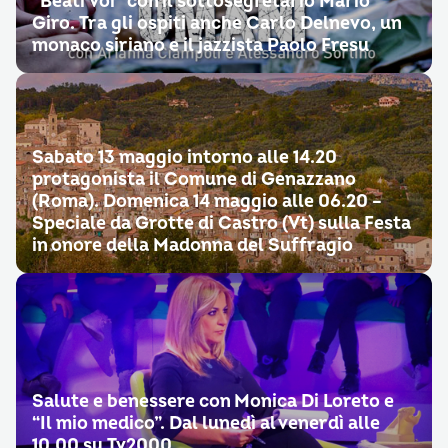
“Beati Voi” con il sottosegretario Mario
Giro. Tra gli ospiti anche Carlo Delnevo, un
monaco siriano e il jazzista Paolo Fresu
Sabato 13 maggio intorno alle 14.20
protagonista il Comune di Genazzano
(Roma). Domenica 14 maggio alle 06.20 –
Speciale da Grotte di Castro (Vt) sulla Festa
in onore della Madonna del Suffragio
Salute e benessere con Monica Di Loreto e
“Il mio medico”. Dal lunedì al venerdì alle
10.00 su Tv2000.