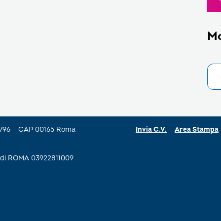
M
a 796 – CAP 00165 Roma
Invia C.V.
Area Stampa
se di ROMA 03922811009