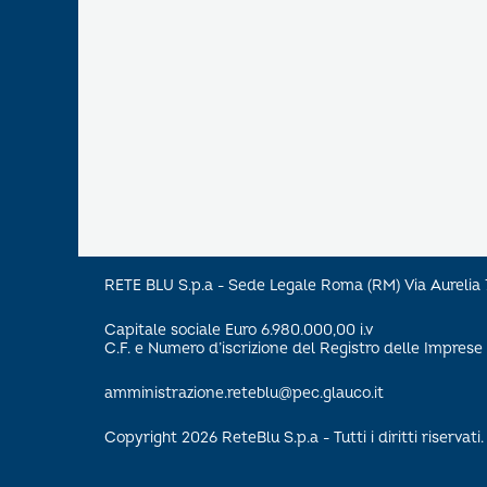
RETE BLU S.p.a - Sede Legale Roma (RM) Via Aureli
Capitale sociale Euro 6.980.000,00 i.v
C.F. e Numero d’iscrizione del Registro delle Impre
amministrazione.reteblu@pec.glauco.it
Copyright 2026 ReteBlu S.p.a - Tutti i diritti riservati.