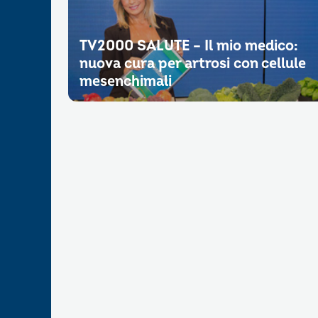
TV2000 SALUTE – Il mio medico:
nuova cura per artrosi con cellule
mesenchimali