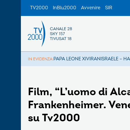
TV2000
InBlu2000
Avvenire
SIR
CANALE 28
SKY 157
TIVUSAT 18
PAPA LEONE XIV
IRAN
ISRAELE – H
IN EVIDENZA:
Film, “L’uomo di Alc
Frankenheimer. Vener
su Tv2000