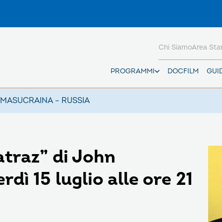
Chi Siamo
Area St
PROGRAMMI
DOCFILM
GUI
AMAS
UCRAINA – RUSSIA
atraz” di John
dì 15 luglio alle ore 21