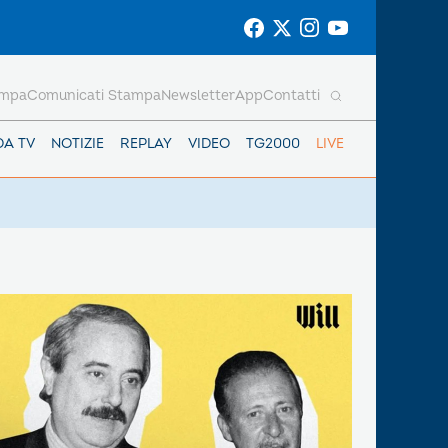
ampa
Comunicati Stampa
Newsletter
App
Contatti
DA TV
NOTIZIE
REPLAY
VIDEO
TG2000
LIVE