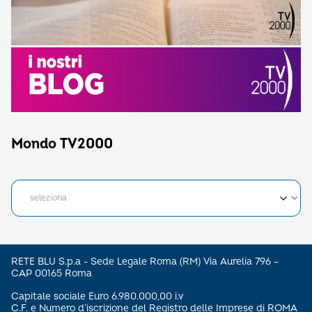
Mondo TV2000
RETE BLU S.p.a - Sede Legale Roma (RM) Via Aurelia 796 –
CAP 00165 Roma
Capitale sociale Euro 6.980.000,00 i.v
C.F. e Numero d’iscrizione del Registro delle Imprese di ROMA