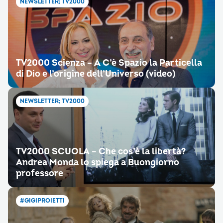
NEWSLETTER; TV2000
TV2000 Scienza – A C’è Spazio la Particella
di Dio e l’origine dell’Universo (video)
NEWSLETTER; TV2000
TV2000 SCUOLA – Che cos’è la libertà?
Andrea Monda lo spiega a Buongiorno
professore
#GIGIPROIETTI