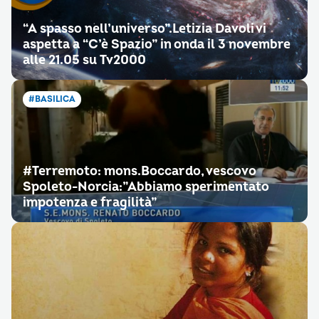
“A spasso nell’universo”.Letizia Davoli vi
aspetta a “C’è Spazio” in onda il 3 novembre
alle 21.05 su Tv2000
#BASILICA
#Terremoto: mons.Boccardo, vescovo
Spoleto-Norcia:”Abbiamo sperimentato
impotenza e fragilità”