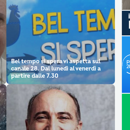
Bel tempo si spera vi aspetta sul
canale 28. Dal lunedì al venerdì a
partire dalle 7.30