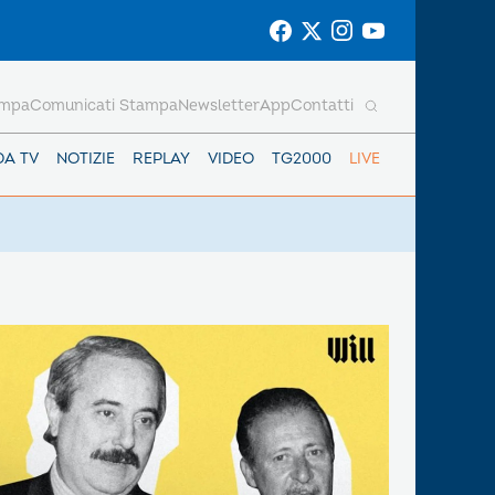
ampa
Comunicati Stampa
Newsletter
App
Contatti
DA TV
NOTIZIE
REPLAY
VIDEO
TG2000
LIVE