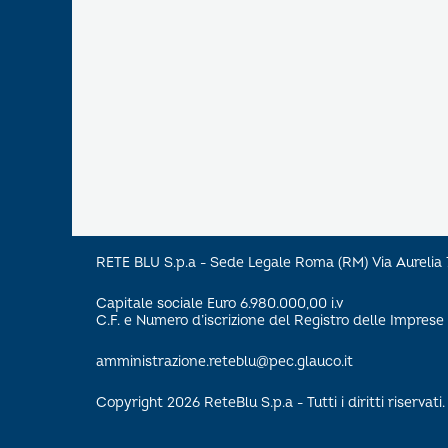
RETE BLU S.p.a - Sede Legale Roma (RM) Via Aureli
Capitale sociale Euro 6.980.000,00 i.v
C.F. e Numero d’iscrizione del Registro delle Impre
amministrazione.reteblu@pec.glauco.it
Copyright 2026 ReteBlu S.p.a - Tutti i diritti riservati.