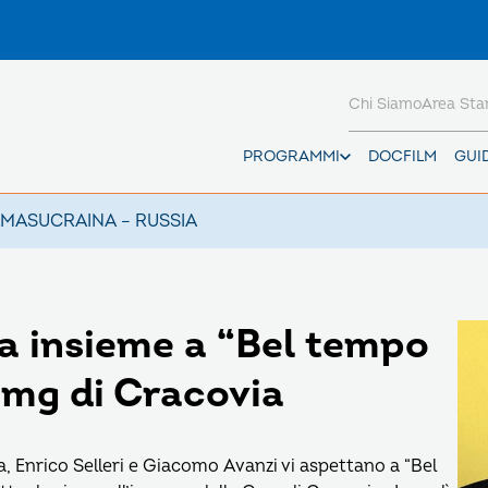
Chi Siamo
Area St
PROGRAMMI
DOCFILM
GUI
AMAS
UCRAINA – RUSSIA
a insieme a “Bel tempo
Gmg di Cracovia
a, Enrico Selleri e Giacomo Avanzi vi aspettano a “Bel