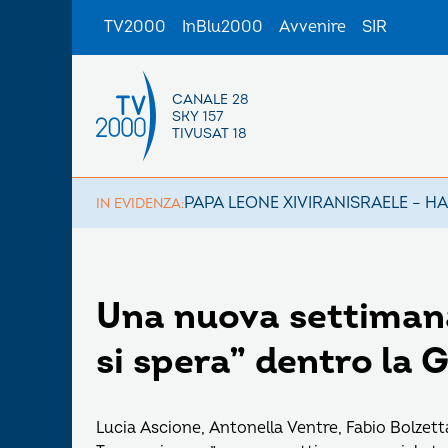
TV2000
InBlu2000
Avvenire
SIR
CANALE 28
SKY 157
TIVUSAT 18
PAPA LEONE XIV
IRAN
ISRAELE – H
IN EVIDENZA:
Una nuova settiman
si spera” dentro la 
Lucia Ascione, Antonella Ventre, Fabio Bolzett