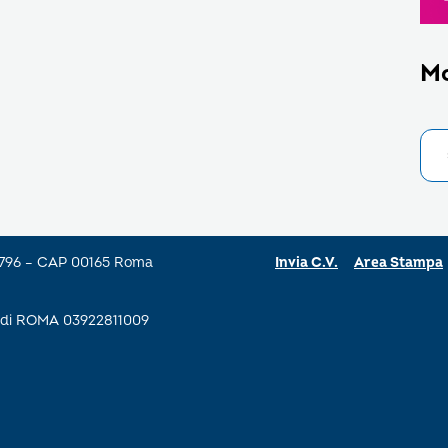
M
a 796 – CAP 00165 Roma
Invia C.V.
Area Stampa
se di ROMA 03922811009