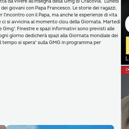
ta da vivere all’insegna della Gmg di Cracovia. Lunedì
o dei giovani con Papa Francesco. Le storie dei ragazzi,
er l’incontro con il Papa, ma anche le esperienze di vita
i si avvicina al momento clou della Giornata. Martedì
le Gmg”. Finestre e spazi informativi sono previsti alle
 ogni giorno dedicherà spazi alla Giornata mondiale dei
Bel tempo si spera” sulla GMG in programma per