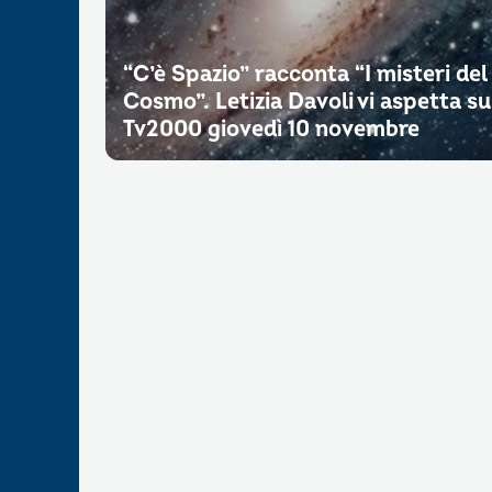
“C’è Spazio” racconta “I misteri del
Cosmo”. Letizia Davoli vi aspetta su
Tv2000 giovedì 10 novembre