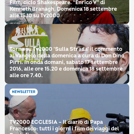
Film, ciclo Shakespeare. “Enrico V” di
Kenneth Branagh. Domenica 18 settembre
alle 15.10 su Tv2000
Torna su Tv2000 ‘Sulla Strada’ il commento
al Vangelo della domenica a cura di Don Dino
Pirri. In onda domani, sabato 17 settembre
2016, alle ore 15.20 e domenica 18 settembre
alle ore 7.40.
NEWSLETTER
TV2000 ECCLESIA – Il diario di Papa
Francesco: tutti i giorni i film dei viaggi del