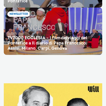
Pontefice
NEWSLETTER
TV2000 ECCLESIA – I film dei viaggi del
Pontefice a Il diario di Papa Francesco:
Assisi, Milano, Carpi, Genova