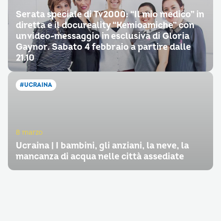
Serata speciale di Tv2000: “Il mio medico” in
diretta e il docureality “Kemioamiche” con
un video-messaggio in esclusiva di Gloria
Gaynor. Sabato 4 febbraio a partire dalle
21.10
#UCRAINA
8 marzo
Ucraina | I bambini, gli anziani, la neve, la
mancanza di acqua nelle città assediate