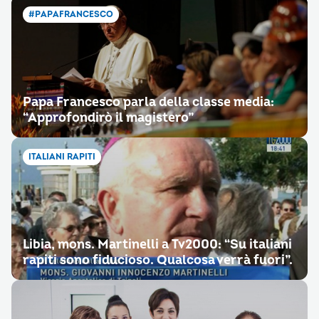
#PAPAFRANCESCO
Papa Francesco parla della classe media:
“Approfondirò il magistero”
ITALIANI RAPITI
Libia, mons. Martinelli a Tv2000: “Su italiani
rapiti sono fiducioso. Qualcosa verrà fuori”.