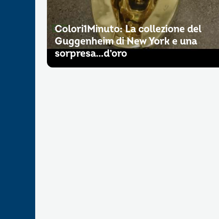
Colori1Minuto: La collezione del
Guggenheim di New York e una
sorpresa…d’oro