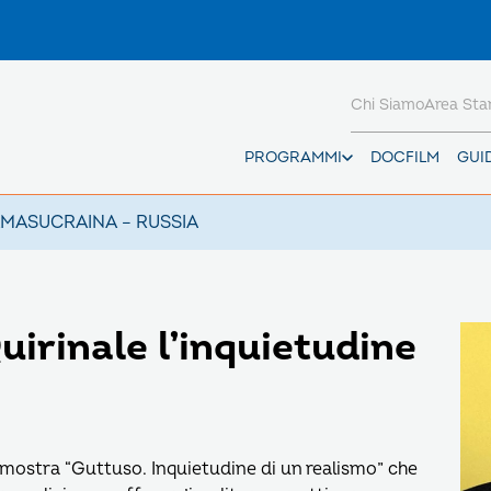
Chi Siamo
Area St
PROGRAMMI
DOCFILM
GUI
AMAS
UCRAINA – RUSSIA
uirinale l’inquietudine
la mostra “Guttuso. Inquietudine di un realismo” che