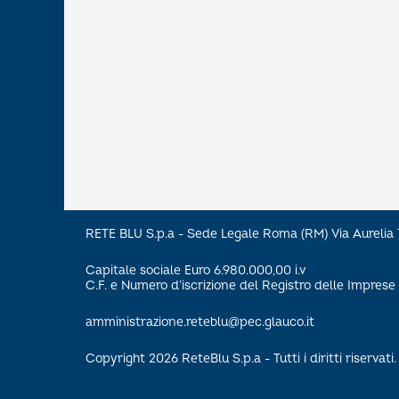
RETE BLU S.p.a - Sede Legale Roma (RM) Via Aureli
Capitale sociale Euro 6.980.000,00 i.v
C.F. e Numero d’iscrizione del Registro delle Impre
amministrazione.reteblu@pec.glauco.it
Copyright 2026 ReteBlu S.p.a - Tutti i diritti riservati.