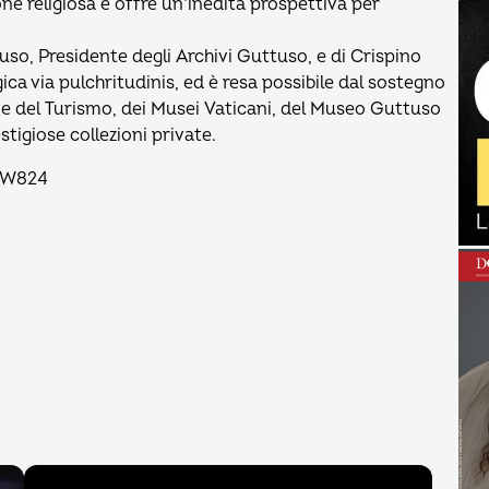
one religiosa e offre un’inedita prospettiva per
uso, Presidente degli Archivi Guttuso, e di Crispino
ca via pulchritudinis, ed è resa possibile dal sostegno
li e del Turismo, dei Musei Vaticani, del Museo Guttuso
tigiose collezioni private.
5W824