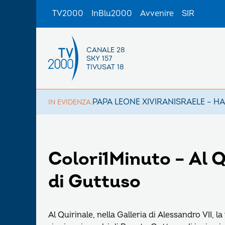
TV2000
InBlu2000
Avvenire
SIR
CANALE 28
SKY 157
TIVUSAT 18
PAPA LEONE XIV
IRAN
ISRAELE – H
IN EVIDENZA:
Colori1Minuto – Al Q
di Guttuso
Al Quirinale, nella Galleria di Alessandro VII, 