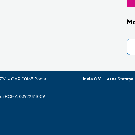
M
a 796 – CAP 00165 Roma
Invia C.V.
Area Stampa
se di ROMA 03922811009