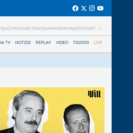
ampa
Comunicati Stampa
Newsletter
App
Contatti
DA TV
NOTIZIE
REPLAY
VIDEO
TG2000
LIVE