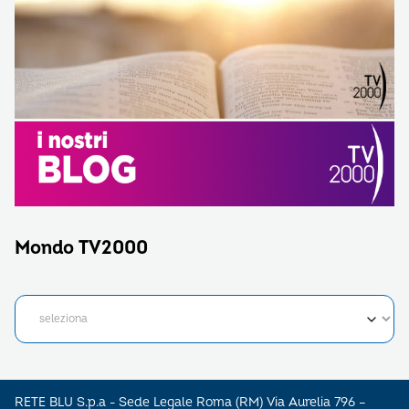
Mondo TV2000
RETE BLU S.p.a - Sede Legale Roma (RM) Via Aurelia 796 –