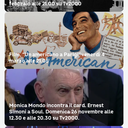
febbraio alle 21.00 su Tv2000
Film, “Un americano a Parigi” venerdì 4
marzo alle 21.05
Monica Mondo incontra il card. Ernest
Simoni a Soul. Domenica 26 novembre alle
12.30 e alle 20.30 su Tv2000.