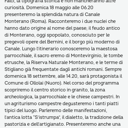
Falci, la tipografia storica e non mancheranno altre
curiosità. Domenica 18 maggio alle 06.20
presenteremo la splendida natura di Canale
Monterano (Roma). Racconteremo i due nuclei che
hanno dato origine al nome del paese; il feudo antico
di Monterano, oggi spopolato, conosciuto per le
pregevoli opere del Bernini, e il borgo più moderno di
Canale. Lungo l’itinerario conosceremo la maestosa
parrocchiale, il sacro eremo di Montevirginio, le tombe
etrusche, la Riserva Naturale Monterano, e le terme di
Stigliano già frequentate dagli antichi romani. Sempre
domenica 18 settembre, alle 14.20, sarà protagonista il
Comune di Ollolai (Nuoro). Nel corso del programma
scopriremo il centro storico in granito, la zona
archeologica, la parrocchiale e le chiese campestri. In
un agriturismo campestre degusteremo i tanti piatti
tipici del luogo. Parleremo delle manifestazioni,
l’antica lotta “S’istrumpa”, il dialetto, la tradizione della
pastorizia e dell’artigianato. Presenteremo anche una