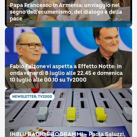
Papa Francesco in Armenia: un viaggio nel
segno dell’ecumenismo, del dialogo e della
pace
Fabio Falzone vi aspetta a Effetto Notte: in
onda venerdì 8 luglio alle 22.45 e domenica
10 luglio alle 00.10 su Tv2000
NEWSLETTER; TV2000
INBLU RADIO PROGRAMMI – Paola Saluzzi,