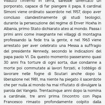
vissuto l’inferno in terra, sarebbe diventato un
porporato, capace di far piangere il papa. Il cardinal
Simoni viene ordinato sacerdote nel 1957, dopo aver
concluso clandestinamente gli studi teologici,
durante la persecuzione del regime di Enver Hoxha in
Albania, primo Stato dichiarato ateo al mondo. Passa i
primi anni come insegnante nei villaggi di montagna
professando la fede tra la gente, e nel 1963 viene
arrestato per aver celebrato una Messa a suffragio
del presidente Kennedy, secondo le indicazioni del
papa paolo VI. Da questo momento passeranno quasi
30 anni fra torture di ogni sorta, due condanne a
morte poi commutate ai lavori forzati, e l’obbligo di
lavorare nelle fogne di Scutari anche dopo la
liberazione nel 1981, ma niente ha piegato il sacerdote
che per nulla al mondo ha mai rifiutato di divulgare la
parola del Vangelo. Trentacinque anni dopo la nomina
a cardinale, tre anni prima l’incontro con Papa
Francesco rimasto profondamente colpito dalla