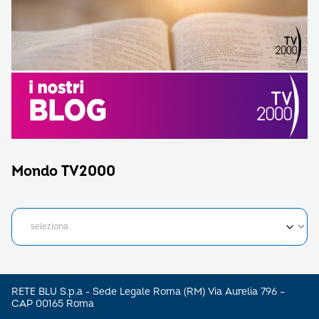
Mondo TV2000
RETE BLU S.p.a - Sede Legale Roma (RM) Via Aurelia 796 –
CAP 00165 Roma