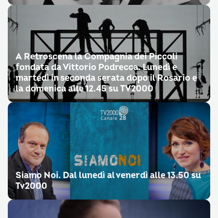
A Retroscena la Compagnia dei Piccoli
fondata da Vittorio Podrecca. Lunedì e
martedì in seconda serata dopo il Rosario e
la domenica alle 12.45 su TV2000
Siamo Noi. Dal lunedì al venerdì alle 13.50 su
Tv2000