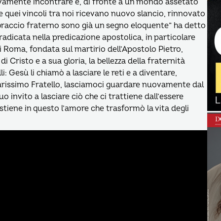
nuovamente incontrare e, di fronte a un mondo assetato
he quei vincoli tra noi ricevano nuovo slancio, rinnovato
 abbraccio fraterno sono già un segno eloquente” ha detto
radicata nella predicazione apostolica, in particolare
di Roma, fondata sul martirio dell’Apostolo Pietro,
i Cristo e a sua gloria, la bellezza della fraternità
i: Gesù li chiamò a lasciare le reti e a diventare,
 Carissimo Fratello, lasciamoci guardare nuovamente dal
 invito a lasciare ciò che ci trattiene dall’essere
stiene in questo l’amore che trasformò la vita degli