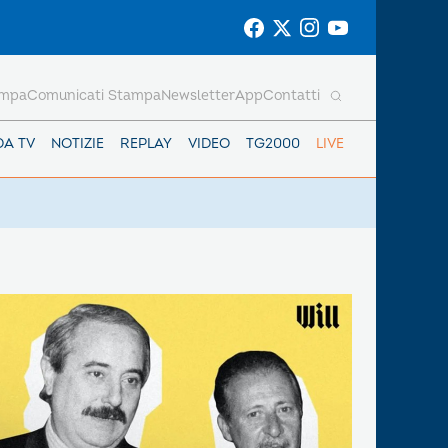
ampa
Comunicati Stampa
Newsletter
App
Contatti
DA TV
NOTIZIE
REPLAY
VIDEO
TG2000
LIVE