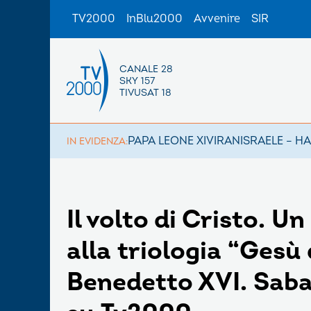
TV2000
InBlu2000
Avvenire
SIR
CANALE 28
SKY 157
TIVUSAT 18
PAPA LEONE XIV
IRAN
ISRAELE – H
IN EVIDENZA:
Il volto di Cristo. 
alla triologia “Gesù
Benedetto XVI. Saba