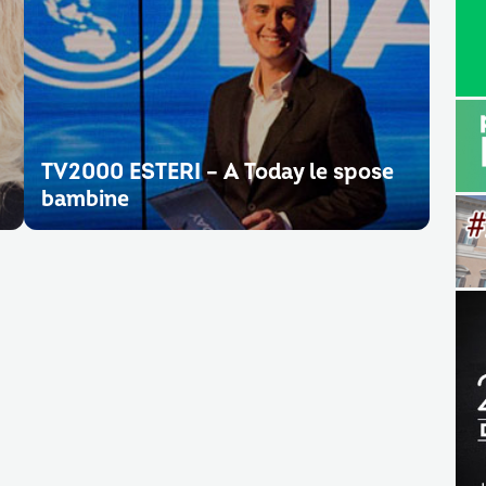
TV2000 ESTERI – A Today le spose
bambine