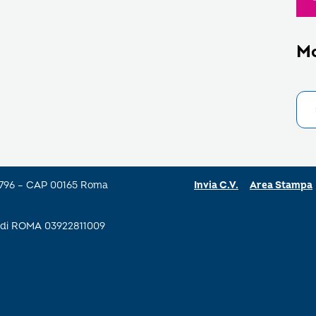
M
a 796 – CAP 00165 Roma
Invia C.V.
Area Stampa
se di ROMA 03922811009