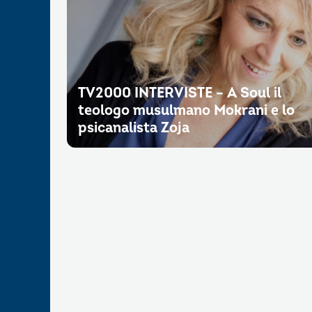
TV2000 INTERVISTE – A Soul il
teologo musulmano Mokrani e lo
psicanalista Zoja