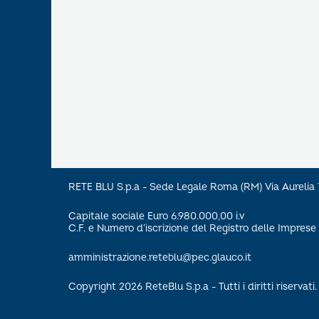
RETE BLU S.p.a - Sede Legale Roma (RM) Via Aureli
Capitale sociale Euro 6.980.000,00 i.v
C.F. e Numero d’iscrizione del Registro delle Impre
amministrazione.reteblu@pec.glauco.it
Copyright 2026 ReteBlu S.p.a - Tutti i diritti riservati.