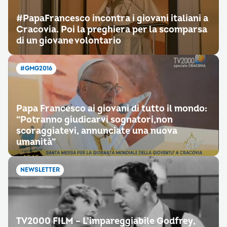
#PapaFrancesco incontra i giovani italiani a
Cracovia. Poi la preghiera per la scomparsa
di un giovane volontario
#GMG2016
Papa Francesco ai giovani di tutto il mondo:
“Potranno giudicarvi sognatori,non
scoraggiatevi, annunciate una nuova
umanità”
NEWSLETTER
TV2000 FILM – L’impareggiabile Godfrey,