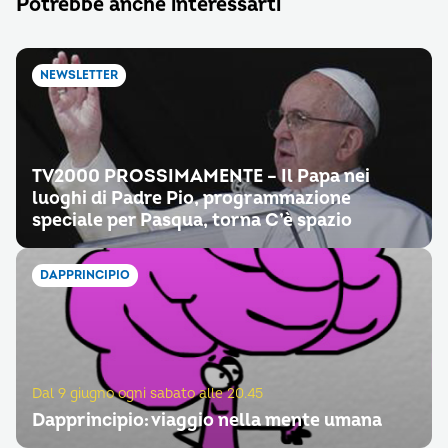
Potrebbe anche interessarti
NEWSLETTER
TV2000 PROSSIMAMENTE – Il Papa nei
luoghi di Padre Pio, programmazione
speciale per Pasqua, torna C’è spazio
DAPPRINCIPIO
Dal 9 giugno ogni sabato alle 20.45
Dapprincipio: viaggio nella mente umana