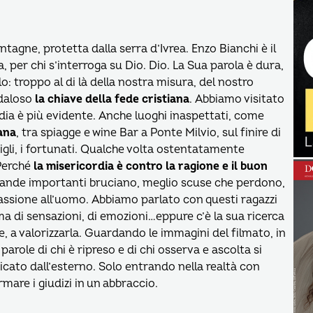
gne, protetta dalla serra d’Ivrea. Enzo Bianchi è il
, per chi s’interroga su Dio. Dio. La Sua parola è dura,
: troppo al di là della nostra misura, del nostro
ndaloso
la chiave della fede cristiana
. Abbiamo visitato
ordia è più evidente. Anche luoghi inaspettati, come
ana
, tra spiagge e wine Bar a Ponte Milvio, sul finire di
igli, i fortunati. Qualche volta ostentatamente
Perché
la misericordia è contro la ragione e il buon
mande importanti bruciano, meglio scuse che perdono,
passione all’uomo. Abbiamo parlato con questi ragazzi
mma di sensazioni, di emozioni…eppure c’è la sua ricerca
, a valorizzarla. Guardando le immagini del filmato, in
 parole di chi è ripreso e di chi osserva e ascolta si
ato dall’esterno. Solo entrando nella realtà con
mare i giudizi in un abbraccio.