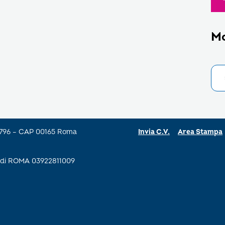
M
a 796 – CAP 00165 Roma
Invia C.V.
Area Stampa
se di ROMA 03922811009