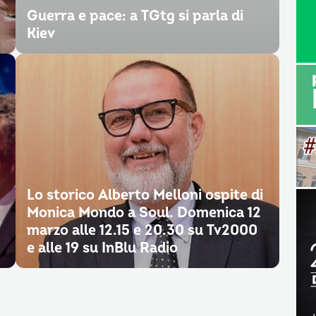
Guerra e pace: a TGtg si parla di
Kiev
Lo storico Alberto Melloni ospite di
Monica Mondo a Soul. Domenica 12
marzo alle 12.15 e 20.30 su Tv2000
e alle 19 su InBlu Radio