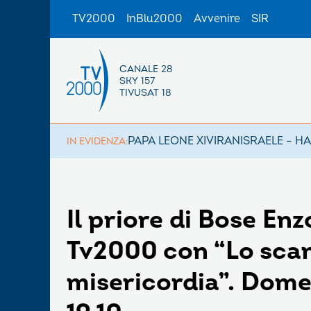
TV2000
InBlu2000
Avvenire
SIR
CANALE 28
SKY 157
TIVUSAT 18
PAPA LEONE XIV
IRAN
ISRAELE – H
IN EVIDENZA:
Il priore di Bose Enz
Tv2000 con “Lo scan
misericordia”. Dome