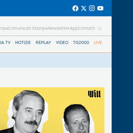
ampa
Comunicati Stampa
Newsletter
App
Contatti
DA TV
NOTIZIE
REPLAY
VIDEO
TG2000
LIVE