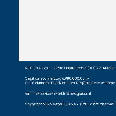
RETE BLU S.p.a - Sede Legale Roma (RM) Via Aureli
Capitale sociale Euro 6.980.000,00 i.v
C.F. e Numero d’iscrizione del Registro delle Impre
amministrazione.reteblu@pec.glauco.it
Copyright 2026 ReteBlu S.p.a - Tutti i diritti riservati.