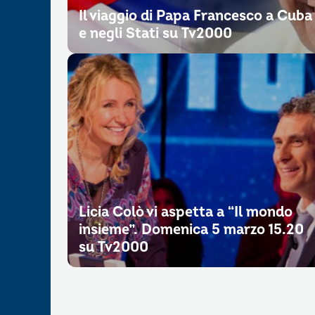
Il viaggio di Papa Francesco a Cuba
e negli Stati su Tv2000
Licia Colò vi aspetta a “Il mondo
insieme”. Domenica 5 marzo 15.20
su Tv2000