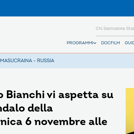
Chi Siamo
Area St
PROGRAMMI
DOCFILM
GUI
AMAS
UCRAINA – RUSSIA
o Bianchi vi aspetta su
dalo della
nica 6 novembre alle