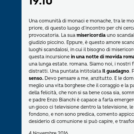
19.10
Una comunità di monaci e monache, tra le monta
priore, di questo luogo d‘incontro per chi cerca
provocatoria. La sua
misericordia
uno scandalo
giudizio piccino. Eppure, è questo amore sca
luoghi scandalosi, in cui il bisogno di miseric
questa incursione
in una notte di movida rom
una lunga estate. romana. Siamo noi, i nostri f
distratti. Una puntata intitolata
Il guadagno
. 
senso.
Devo pensare a me, anzitutto. E le do
meglio una vita borghese che il coraggio e la 
della felicità, che non si sa bene cosa sia, so
e padre Enzo Bianchi è capace a farla emergere
un gioco ci televisione dentro la televisione, le
fondono, e non sono predica, comento appiccic
desiderio di comunione si può capire, e trasfor
4 Novembre 2016