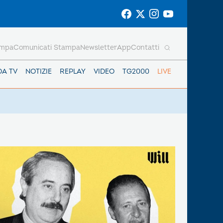
ampa
Comunicati Stampa
Newsletter
App
Contatti
DA TV
NOTIZIE
REPLAY
VIDEO
TG2000
LIVE