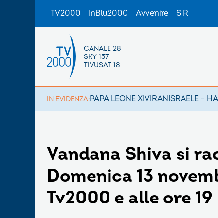
TV2000
InBlu2000
Avvenire
SIR
CANALE 28
SKY 157
TIVUSAT 18
PAPA LEONE XIV
IRAN
ISRAELE – H
IN EVIDENZA:
Vandana Shiva si ra
Domenica 13 novembr
Tv2000 e alle ore 19