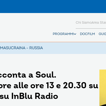
Chi Siamo
Area St
PROGRAMMI
DOCFILM
GUI
AMAS
UCRAINA – RUSSIA
cconta a Soul.
e alle ore 13 e 20.30 su
 su InBlu Radio