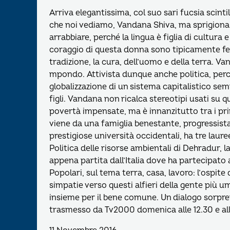
Arriva elegantissima, col suo sari fucsia scintil
che noi vediamo, Vandana Shiva, ma sprigiona u
arrabbiare, perché la lingua è figlia di cultura 
coraggio di questa donna sono tipicamente femm
tradizione, la cura, dell’uomo e della terra. Va
mpondo. Attivista dunque anche politica, perc
globalizzazione di un sistema capitalistico sem
figli. Vandana non ricalca stereotipi usati su
povertà impensate, ma è innanzitutto tra i p
viene da una famiglia benestante, progressista
prestigiose università occidentali, ha tre laure
Politica delle risorse ambientali di Dehradur, la
appena partita dall’Italia dove ha partecipat
Popolari, sul tema terra, casa, lavoro: l’ospit
simpatie verso questi alfieri della gente più um
insieme per il bene comune. Un dialogo sorpr
trasmesso da Tv2000 domenica alle 12.30 e al