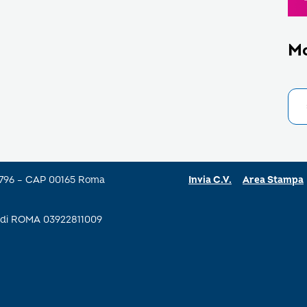
M
a 796 – CAP 00165 Roma
Invia C.V.
Area Stampa
se di ROMA 03922811009