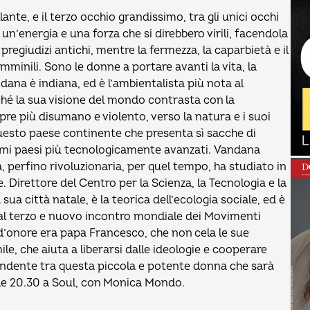
lante, e il terzo occhio grandissimo, tra gli unici occhi
n’energia e una forza che si direbbero virili, facendola
e pregiudizi antichi, mentre la fermezza, la caparbietà e il
inili. Sono le donne a portare avanti la vita, la
ndana è indiana, ed è l’ambientalista più nota al
hé la sua visione del mondo contrasta con la
pre più disumano e violento, verso la natura e i suoi
 questo paese continente che presenta sì sacche di
rimi paesi più tecnologicamente avanzati. Vandana
, perfino rivoluzionaria, per quel tempo, ha studiato in
e. Direttore del Centro per la Scienza, la Tecnologia e la
 sua città natale, è la teorica dell’ecologia sociale, ed è
o al terzo e nuovo incontro mondiale dei Movimenti
e d’onore era papa Francesco, che non cela le sue
ile, che aiuta a liberarsi dalle ideologie e cooperare
endente tra questa piccola e potente donna che sarà
le 20.30 a Soul, con Monica Mondo.