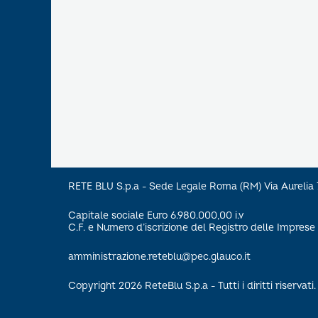
RETE BLU S.p.a - Sede Legale Roma (RM) Via Aureli
Capitale sociale Euro 6.980.000,00 i.v
C.F. e Numero d’iscrizione del Registro delle Impre
amministrazione.reteblu@pec.glauco.it
Copyright 2026 ReteBlu S.p.a - Tutti i diritti riservati.