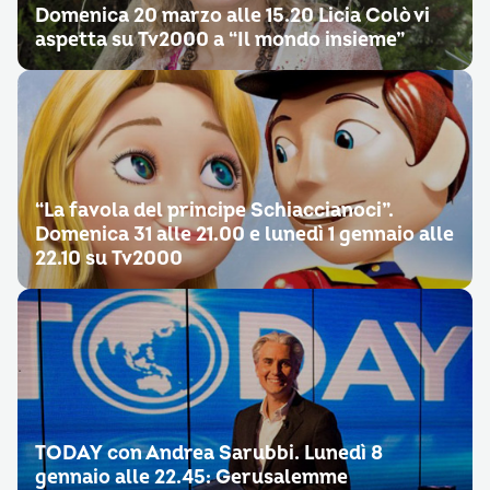
Domenica 20 marzo alle 15.20 Licia Colò vi
aspetta su Tv2000 a “Il mondo insieme”
“La favola del principe Schiaccianoci”.
Domenica 31 alle 21.00 e lunedì 1 gennaio alle
22.10 su Tv2000
TODAY con Andrea Sarubbi. Lunedì 8
gennaio alle 22.45: Gerusalemme