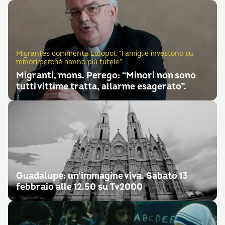
Migrantes commenta Europol: “Famiglie investono su
minori perché hanno più tutele”
Migranti, mons. Perego: “Minori non sono
tutti vittime tratta, allarme esagerato”.
Guadalupe: un’immagine viva. Sabato 13
febbraio alle 12.50 su Tv2000