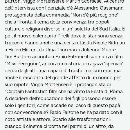
Burton, Viggo Mortensen e Martin Scorsese. Al centro
dell’intervista confidenziale c’è Alessandro Gassmann
protagonista della commedia “Non c’è più religione”
che affronta il tema della convivenza tra popoli,
culture e religioni diverse in un’isoletta del Sud Italia. E
poi, il nuovo calendario Pirelli dove le star sono senza
trucco e hanno anche una certa età: da Nicole Kidman
a Helen Mirren, da Uma Thurman a Julienne Moore.
Tim Burton racconta a Fabio Falzone il suo nuovo film
“Miss Peregrine”, ancora una storia di ragazzi ‘speciali’
derisi dagli altri ma capaci di trasformarsi in eroi, ma
anche il racconto del grande affetto di un nonno per
suo nipote. Viggo Mortensen è il protagonista di
“Captain Fantastic”, film che ha vinto la Festa di Roma.
A decidere dell’educazione dei figli possono essere
solo i genitori, come accade nel caso di questo papà
non convenzionale? Fabio Falzone ne ha parlato con il
noto artista e attore. Spazio alle trasformazioni:
quando il cinema ci porta nei panni di un altro, da