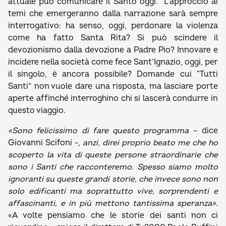
attuale può comunicare il Santo oggi. L’approccio ai
temi che emergeranno dalla narrazione sarà sempre
interrogativo: ha senso, oggi, perdonare la violenza
come ha fatto Santa Rita? Si può scindere il
devozionismo dalla devozione a Padre Pio? Innovare e
incidere nella società come fece Sant’Ignazio, oggi, per
il singolo, è ancora possibile? Domande cui “Tutti
Santi” non vuole dare una risposta, ma lasciare porte
aperte affinché interroghino chi si lascerà condurre in
questo viaggio.
«Sono felicissimo di fare questo programma
– dice
Giovanni Scifoni -,
anzi, direi proprio beato me che ho
scoperto la vita di queste persone straordinarie che
sono i Santi che racconteremo. Spesso siamo molto
ignoranti su queste grandi storie, che invece sono non
solo edificanti ma soprattutto vive, sorprendenti e
affascinanti, e in più mettono tantissima speranza»
.
«A volte pensiamo che le storie dei santi non ci