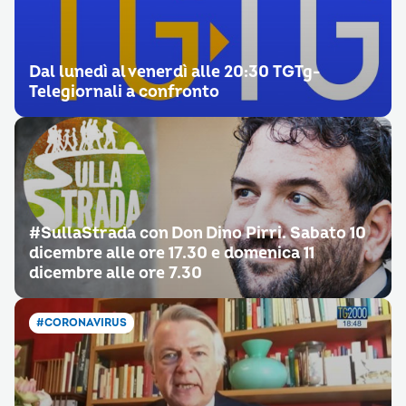
Dal lunedì al venerdì alle 20:30 TGTg-
Telegiornali a confronto
#SullaStrada con Don Dino Pirri. Sabato 10
dicembre alle ore 17.30 e domenica 11
dicembre alle ore 7.30
#CORONAVIRUS