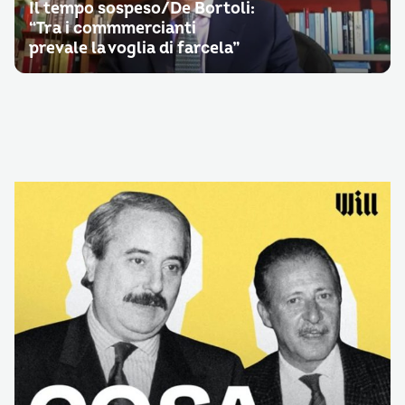
Il tempo sospeso/De Bortoli:
“Tra i commmercianti
prevale la voglia di farcela”