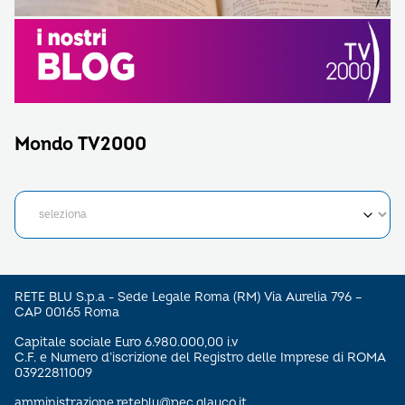
Mondo TV2000
RETE BLU S.p.a - Sede Legale Roma (RM) Via Aurelia 796 –
CAP 00165 Roma
Capitale sociale Euro 6.980.000,00 i.v
C.F. e Numero d’iscrizione del Registro delle Imprese di ROMA
03922811009
amministrazione.reteblu@pec.glauco.it