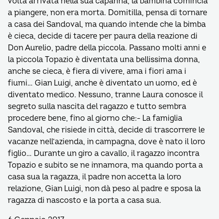
volta arrivata nella sua capanna, la bambina comincia
a piangere, non era morta. Domitilla, pensa di tornare
a casa dei Sandoval, ma quando intende che la bimba
è cieca, decide di tacere per paura della reazione di
Don Aurelio, padre della piccola. Passano molti anni e
la piccola Topazio è diventata una bellissima donna,
anche se cieca, è fiera di vivere, ama i fiori ama i
fiumi… Gian Luigi, anche è diventato un uomo, ed è
diventato medico. Nessuno, tranne Laura conosce il
segreto sulla nascita del ragazzo e tutto sembra
procedere bene, fino al giorno che:- La famiglia
Sandoval, che risiede in città, decide di trascorrere le
vacanze nell’azienda, in campagna, dove è nato il loro
figlio… Durante un giro a cavallo, il ragazzo incontra
Topazio e subito se ne innamora, ma quando porta a
casa sua la ragazza, il padre non accetta la loro
relazione, Gian Luigi, non dà peso al padre e sposa la
ragazza di nascosto e la porta a casa sua.