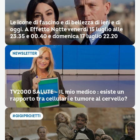
Le icone di fascino e di bellezza di ieri e di
oggi. A Effetto Notte venerdì 15 luglio alle
23.35 e 00.40 e domenica 17 luglio 22.20
NEWSLETTER
TV2000 SALUTE – IL mio medico : esiste un
rapporto tra cellulari e tumore al cervello?
#GIGIPROIETTI