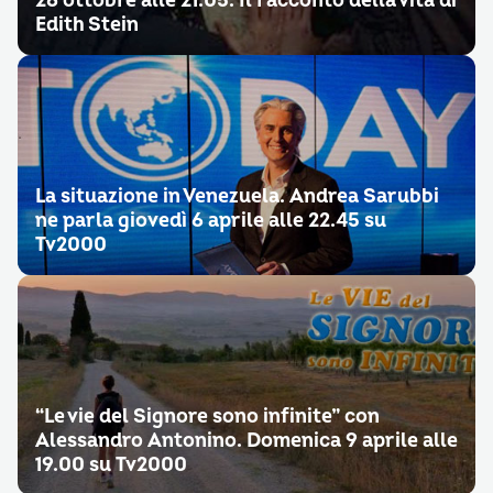
26 ottobre alle 21.05. Il racconto della vita di
Edith Stein
La situazione in Venezuela. Andrea Sarubbi
ne parla giovedì 6 aprile alle 22.45 su
Tv2000
“Le vie del Signore sono infinite” con
Alessandro Antonino. Domenica 9 aprile alle
19.00 su Tv2000