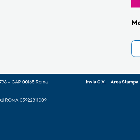
M
a 796 – CAP 00165 Roma
Invia C.V.
Area Stampa
se di ROMA 03922811009