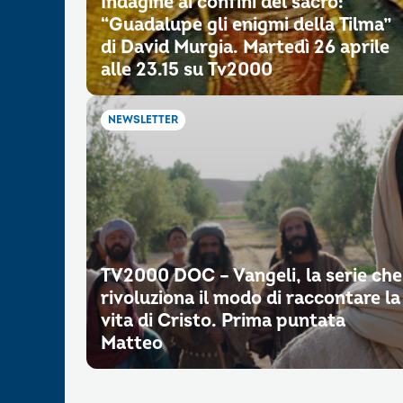
Indagine ai confini del sacro:
“Guadalupe gli enigmi della Tilma”
di David Murgia. Martedì 26 aprile
alle 23.15 su Tv2000
NEWSLETTER
TV2000 DOC – Vangeli, la serie che
rivoluziona il modo di raccontare la
vita di Cristo. Prima puntata
Matteo