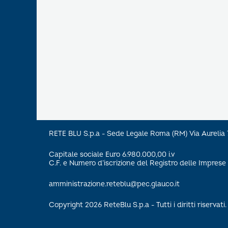
RETE BLU S.p.a - Sede Legale Roma (RM) Via Aureli
Capitale sociale Euro 6.980.000,00 i.v
C.F. e Numero d’iscrizione del Registro delle Impre
amministrazione.reteblu@pec.glauco.it
Copyright 2026 ReteBlu S.p.a - Tutti i diritti riservati.