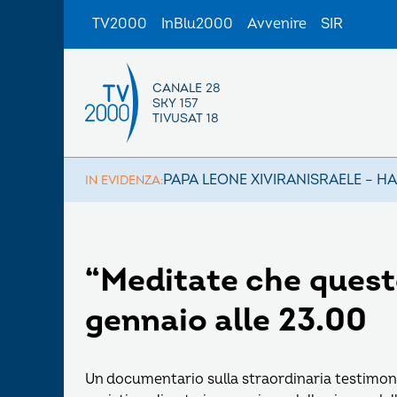
TV2000
InBlu2000
Avvenire
SIR
CANALE 28
SKY 157
TIVUSAT 18
PAPA LEONE XIV
IRAN
ISRAELE – H
IN EVIDENZA:
“Meditate che questo
gennaio alle 23.00
Un documentario sulla straordinaria testimonian