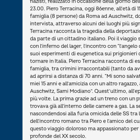
nazisti, realizzato in occasione della giorno d
23.00. Piero Terracina, oggi 86enne, all’età di 
famiglia (8 persone) da Roma ad Auschwitz, do
intervista, attraverso alcuni dei luoghi più si
Terracina racconta la tragedia della deportazion
da parte di un cittadino italiano. Poi il viaggio
con l’inferno del lager, l’incontro con “l’ange
suoi esperimenti di eugenetica sui prigionieri de
tornare in Italia. Piero Terracina racconta di 
famiglia, tra crimini irraccontabili (tanto da a
ad aprirsi a distanza di 70 anni. “Mi sono salva
miei 15 anni e all’amicizia con un altro ragazzo
Auschwitz, Sami Modiano”. Quest’ultimo, all’e
più volte. La prima grazie ad un treno con un p
trovava già all’interno delle camere a gas. La 
nascondendosi alla furia omicida delle SS tra l
dell’incontro romano tra Piero e l’amico del c
questo viaggio doloroso ma appassionato per s
profonde del XX secolo.