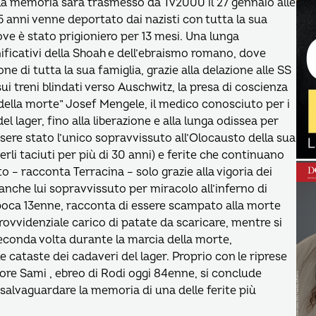
ella memoria sarà trasmesso da Tv2000 il 27 gennaio alle
15 anni venne deportato dai nazisti con tutta la sua
ve è stato prigioniero per 13 mesi. Una lunga
gnificativi della Shoah e dell’ebraismo romano, dove
e di tutta la sua famiglia, grazie alla delazione alle SS
 sui treni blindati verso Auschwitz, la presa di coscienza
lo della morte” Josef Mengele, il medico conosciuto per i
l lager, fino alla liberazione e alla lunga odissea per
essere stato l’unico sopravvissuto all’Olocausto della sua
verli taciuti per più di 30 anni) e ferite che continuano
to – racconta Terracina – solo grazie alla vigoria dei
, anche lui sopravvissuto per miracolo all’inferno di
poca 13enne, racconta di essere scampato alla morte
rovvidenziale carico di patate da scaricare, mentre si
seconda volta durante la marcia della morte,
e cataste dei cadaveri del lager. Proprio con le riprese
uore Sami , ebreo di Rodi oggi 84enne, si conclude
alvaguardare la memoria di una delle ferite più