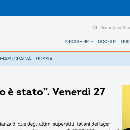
Chi Siamo
Area St
PROGRAMMI
DOCFILM
GUI
AMAS
UCRAINA – RUSSIA
 è stato”. Venerdì 27
za di due degli ultimi superstiti italiani dei lager