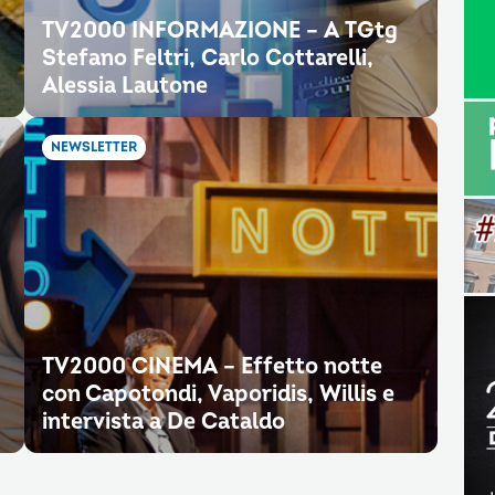
TV2000 INFORMAZIONE – A TGtg
Stefano Feltri, Carlo Cottarelli,
Alessia Lautone
NEWSLETTER
TV2000 CINEMA – Effetto notte
con Capotondi, Vaporidis, Willis e
intervista a De Cataldo