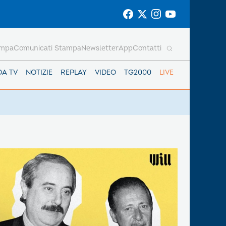
ampa
Comunicati Stampa
Newsletter
App
Contatti
DA TV
NOTIZIE
REPLAY
VIDEO
TG2000
LIVE