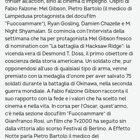
thriller all’action, sino al cinema d’impegno. Ospiti di
Fabio Falzone: Mel Gibson, Pietro Bartolo (il medico di
Lampedusa protagonista del docufilm
“Fuocoammare”), Ryan Gosling, Damien Chazelle e M.
Night Shyamalan. Si comincia con l’intervista della
settimana che ha per protagonista Mel Gibson fresco
di nomination con “La battaglia di Hacksaw Ridge”: la
vicenda vera di Desmond T. Doss, il primo obiettore di
coscienza della storia americana. Un soldato che, pur
opponendosi all’uso di qualsiasi tipo di arma, venne
premiato con la medaglia d’onore per aver salvato 75
soldati durante la battaglia di Okinawa, nella seconda
guerra mondiale. A Fabio Falzone Gibson racconta il
suo rapporto con la fede e i valori che ha scelto nel
cinema e nella vita. In corsa per l’Oscar, quest’anno,
c’è nella sezione docufilm “Fuocoammare” di
Gianfranco Rosi, un film che Tv2000 ha seguito sin
dalla vittoria allo scorso Festival di Berlino. A Effetto
Notte parla Pietro Bartolo il medico del