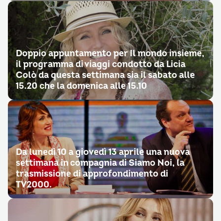
Doppio appuntamento per Il mondo insieme,
il programma di viaggi condotto da Licia
Colò da questa settimana sia il sabato alle
15.20 che la domenica alle 15.10
Da lunedì 10 a giovedì 13 aprile una nuova
settimana in compagnia di Siamo Noi, la
trasmissione di approfondimento di
TV2000.