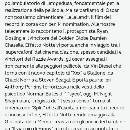
poliambulatorio di Lampedusa, fondamentale per la
realizzazione della pellicola. Ma se parliamo di Oscar
non possiamo dimenticare “LaLaLand”: il film dei
record in corsa con ben 14 nomination. Alle nostre
telecamere lo raccontano il protagonista Ryan
Gosling e il vincitore del Golden Globe Damien
Chazelle. Effetto Notte vi porta anche in viaggio tra i
‘supercafoni’ del cinema d’azione, spesso candidati e
vincitori dei Razzie Awards, gli oscar assegnati
ironicamente alle peggiori pellicole: da Vin Diesel che
torna con il nuovo capitolo di “Xxx” a Stallone, da
Chuck Norris a Steven Seagal. E poi la paura: ieri
Anthony Perkins terrorizzava nelle vesti dello
psicotico Norman Bates di “Psyco”, oggi M. Night
Shaymalan, il regista de “Il sesto senso”, torna al
cinema con “Split” che all’uscita americana fa il record
di incassi. Infine, Effetto Notte rende omaggio alla
Giornata della Memoria vista con gli occhi dei bambini:
da “Il viaggio di Fanny” a la storia vera raccontata in