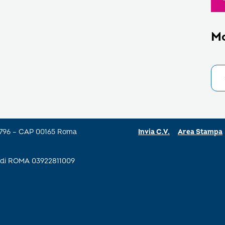
M
a 796 – CAP 00165 Roma
Invia C.V.
Area Stampa
se di ROMA 03922811009