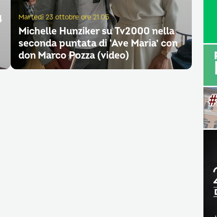
4
Martedì 23 ottobre ore 21.05
Michelle Hunziker su Tv2000 nella
seconda puntata di ‘Ave Maria’ con
don Marco Pozza (video)