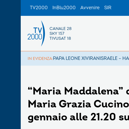
TV2000
InBlu2000
Avvenire
SIR
CANALE 28
SKY 157
TIVUSAT 18
PAPA LEONE XIV
IRAN
ISRAELE – H
IN EVIDENZA:
“Maria Maddalena” d
Maria Grazia Cucin
gennaio alle 21.20 