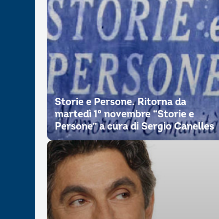
Storie e Persone. Ritorna da
martedì 1° novembre “Storie e
Persone” a cura di Sergio Canelles