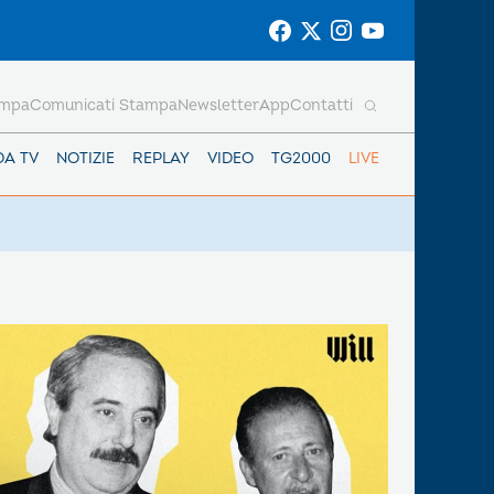
ampa
Comunicati Stampa
Newsletter
App
Contatti
DA TV
NOTIZIE
REPLAY
VIDEO
TG2000
LIVE