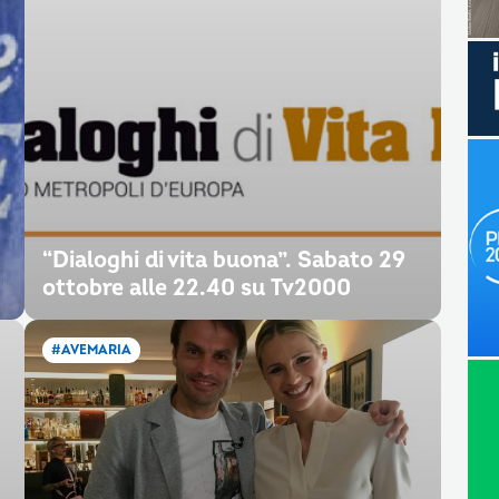
“Dialoghi di vita buona”. Sabato 29
ottobre alle 22.40 su Tv2000
#AVEMARIA