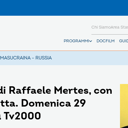
Chi Siamo
Area St
PROGRAMMI
DOCFILM
GUI
AMAS
UCRAINA – RUSSIA
i Raffaele Mertes, con
otta. Domenica 29
su Tv2000