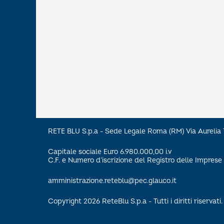
RETE BLU S.p.a - Sede Legale Roma (RM) Via Aureli
Capitale sociale Euro 6.980.000,00 i.v
C.F. e Numero d’iscrizione del Registro delle Impre
amministrazione.reteblu@pec.glauco.it
Copyright 2026 ReteBlu S.p.a - Tutti i diritti riservati.