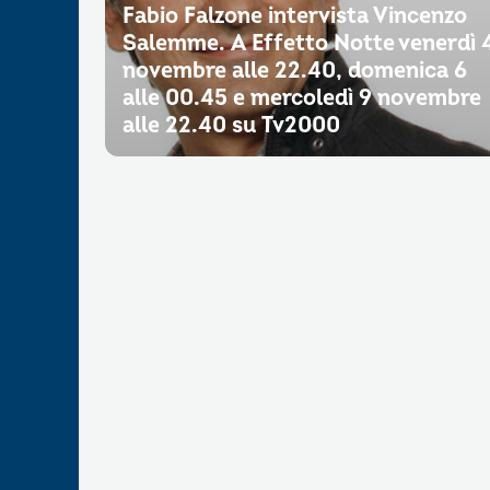
Fabio Falzone intervista Vincenzo
Salemme. A Effetto Notte venerdì 
novembre alle 22.40, domenica 6
alle 00.45 e mercoledì 9 novembre
alle 22.40 su Tv2000