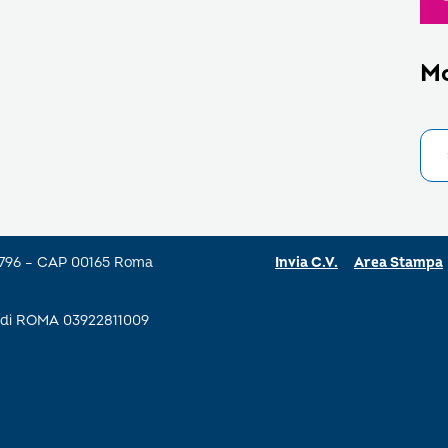
M
a 796 – CAP 00165 Roma
Invia C.V.
Area Stampa
se di ROMA 03922811009