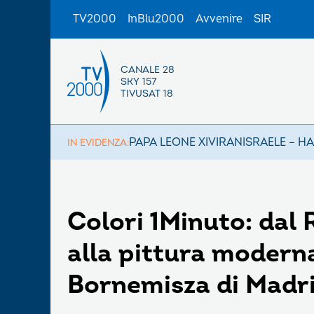
TV2000
InBlu2000
Avvenire
SIR
CANALE 28
SKY 157
TIVUSAT 18
PAPA LEONE XIV
IRAN
ISRAELE – H
IN EVIDENZA:
Colori 1Minuto: dal 
alla pittura moderna
Bornemisza di Madr