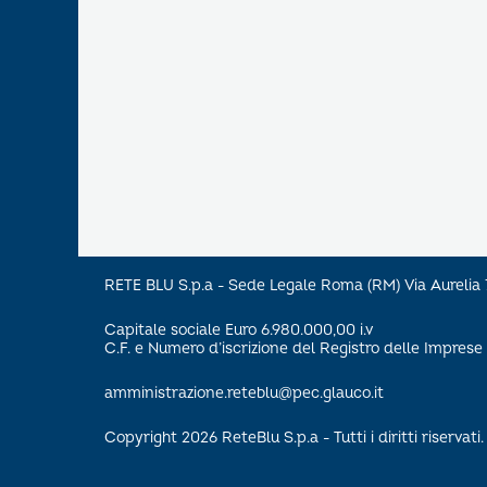
RETE BLU S.p.a - Sede Legale Roma (RM) Via Aureli
Capitale sociale Euro 6.980.000,00 i.v
C.F. e Numero d’iscrizione del Registro delle Impre
amministrazione.reteblu@pec.glauco.it
Copyright 2026 ReteBlu S.p.a - Tutti i diritti riservati.