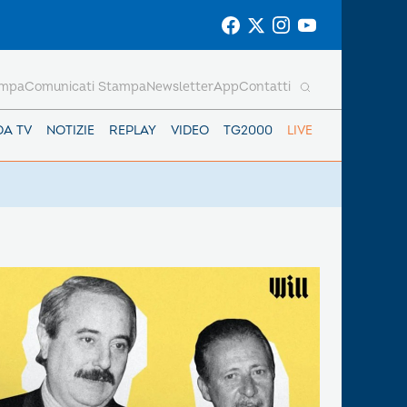
ampa
Comunicati Stampa
Newsletter
App
Contatti
DA TV
NOTIZIE
REPLAY
VIDEO
TG2000
LIVE