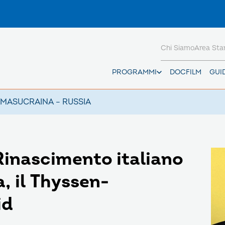
Chi Siamo
Area St
PROGRAMMI
DOCFILM
GUI
AMAS
UCRAINA – RUSSIA
Rinascimento italiano
, il Thyssen-
id