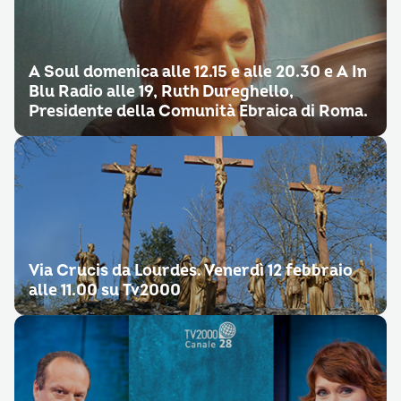
A Soul domenica alle 12.15 e alle 20.30 e A In
Blu Radio alle 19, Ruth Dureghello,
Presidente della Comunità Ebraica di Roma.
Via Crucis da Lourdes. Venerdì 12 febbraio
alle 11.00 su Tv2000