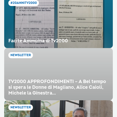
#20ANNITV2000
Facite Ammuina di Tv2000
NEWSLETTER
TV2000 APPROFONDIMENTI – A Bel tempo
si spera le Donne di Magliano, Alice Caioli,
Michele la Ginestra…
NEWSLETTER