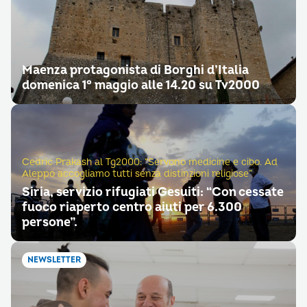
Maenza protagonista di Borghi d’Italia
domenica 1° maggio alle 14.20 su Tv2000
Cedric Prakash al Tg2000: “Servono medicine e cibo. Ad
Aleppo accogliamo tutti senza distinzioni religiose”
Siria, servizio rifugiati Gesuiti: “Con cessate
fuoco riaperto centro aiuti per 6.300
persone”.
NEWSLETTER