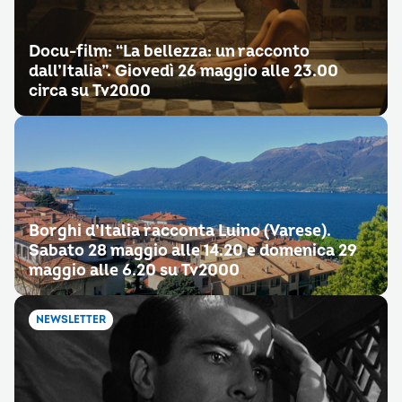
Docu-film: “La bellezza: un racconto
dall’Italia”. Giovedì 26 maggio alle 23.00
circa su Tv2000
Borghi d’Italia racconta Luino (Varese).
Sabato 28 maggio alle 14.20 e domenica 29
maggio alle 6.20 su Tv2000
NEWSLETTER